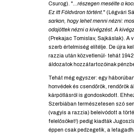
Csurog). "
...részegen mesélte a ko
Ez itt Földváron történt.
" (Légvári S
sarkon, hogy lehet menni nézni: mos
odajöttek nézni a kivégzést. A kivég
(Prekajac Tomislav, Sajkáslak). A
szerb értelmiség elítélje. De újra
razzia után közvetlenül- tehát 1942
áldozatok hozzátartozóinak pénzbel
Tehát még egyszer: egy háborúban 
honvédek és csendőrök, rendőrök ált
kárpótlásról is gondoskodott. Eh
Szerbiában természetesen szó sem 
(vagyis a razzia) beleivódott a tört
felelősöket!) pedig kiadták Jugoszl
éppen csak pedzegetik, a letagadha