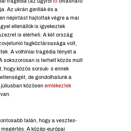
ai tragédia (az ügyről
itt
olvasható
a. Az ukrán gerillák és a
n népirtást hajtottak végre a mai
yel ellenállók is igyekeztek
ezret is elérheti. A két ország
Szovjetunió tagköztársasága volt,
ek. A volhíniai tragédia tényét a
 sokszorosan is terhelt közös múlt
zt, hogy közös sorsuk- s ennek
getlenségét, de gondolhatunk a
n júliusban közösen
emlékeztek
 van.
fontosabb talán, hogy a vesztes-
a megértés. A közép-európai