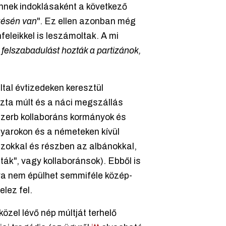
Ennek indoklásaként a következő
zésén van
". Ez ellen azonban még
nfeleikkel is leszámoltak. A mi
felszabadulást hozták a partizánok,
ltal évtizedeken keresztül
szta múlt és a náci megszállás
 szerb kollaboráns kormányok és
gyarokon és a németeken kívül
szokkal és részben az albánokkal,
zták", vagy kollaboránsok). Ebből is
ra nem épülhet semmiféle közép-
lez fel.
zel lévő nép múltját terhelő