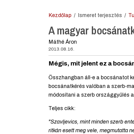
Kezdőlap
Ismeret terjesztés
Tu
A magyar bocsánatké
Máthé Áron
2013.08.16.
Mégis, mit jelent ez a bocsá
Összhangban áll-e a bocsánatot kérő
bocsánatkérés valóban a szerb-ma
módosítani a szerb országgyűlés a
Teljes cikk:
"Szavljevics, mint minden szerb ente
ritkán esett meg vele, megmutatta ne