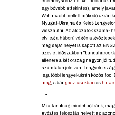
eseménysorozatot kell példának fe
egy bővebb áttekintés), amely javar
Wehrmacht mellett működő ukrán kis
Nyugat-Ukrajna és Kelet-Lengyelorsz
visszaütni. Az áldozatok száma- han
elvileg a háború végén a győztesek 
még saját helyet is kapott az ENSZ-
szovjet időszakban "bandaharcokké
ellenére a két ország nagyon jól tu
számtalan jele van. Lengyelország 
legutóbbi lengyel-ukrán közös foci 
meg
, s bár
gesztusokban
és
határ
Mi a tanulság mindebből ránk, magy
győztes felosztás helyett az azono