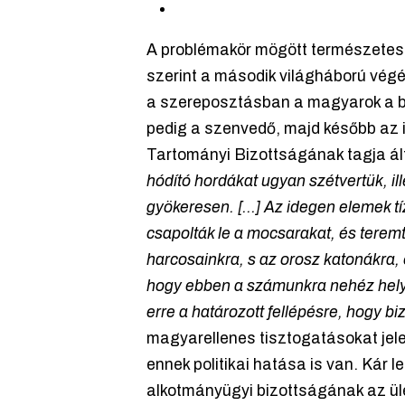
A problémakör mögött természetesen 
szerint a második világháború végé
a szereposztásban a magyarok a bű
pedig a szenvedő, majd később az 
Tartományi Bizottságának tagja ál
hódító hordákat ugyan szétvertük, ill
gyökeresen. [...] Az idegen elemek tíz
csapolták le a mocsarakat, és teremt
harcosainkra, s az orosz katonákra
hogy ebben a számunkra nehéz helyzet
erre a határozott fellépésre, hogy bi
magyarellenes tisztogatásokat jele
ennek politikai hatása is van. Kár 
alkotmányügyi bizottságának az ül