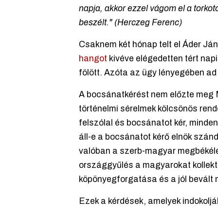
napja, akkor ezzel vágom el a torkot
beszélt." (Herczeg Ferenc)
Csaknem két hónap telt el Áder Já
hangot
kivéve elégedetten tért nap
fölött. Azóta az ügy lényegében ad 
A bocsánatkérést nem előzte meg Ma
történelmi sérelmek kölcsönös ren
felszólal és bocsánatot kér, minde
áll-e a bocsánatot kérő elnök szánd
valóban a szerb-magyar megbékélés
országgyűlés a magyarokat kollekt
köpönyegforgatása és a jól bevált
Ezek a kérdések, amelyek indokoljá