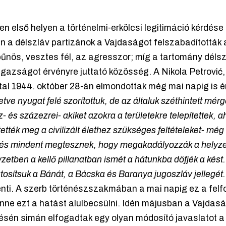
első helyen a történelmi-erkölcsi legitimáció kérdése á
n a délszláv partizánok a Vajdaságot felszabadították 
nös, vesztes fél, az agresszor; míg a tartomány délsz
igazságot érvényre juttató közösség. A Nikola Petrovi
tal 1944. október 28-án elmondottak még mai napig is 
etve nyugat felé szorítottuk, de az általuk széthintett mé
- és százezrei- akiket azokra a területekre telepítettek, ah
ették meg a civilizált élethez szükséges feltételeket- még
, és mindent megtesznek, hogy megakadályozzák a helyzet
ben a kellő pillanatban ismét a hátunkba döfjék a kést. [
ztosítsuk a Bánát, a Bácska és Baranya jugoszláv jellegét.
nti. A szerb történészszakmában a mai napig ez a felfo
lenne ezt a hatást alulbecsülni. Idén májusban a Vajdas
ésén simán elfogadtak egy olyan módosító javaslatot a