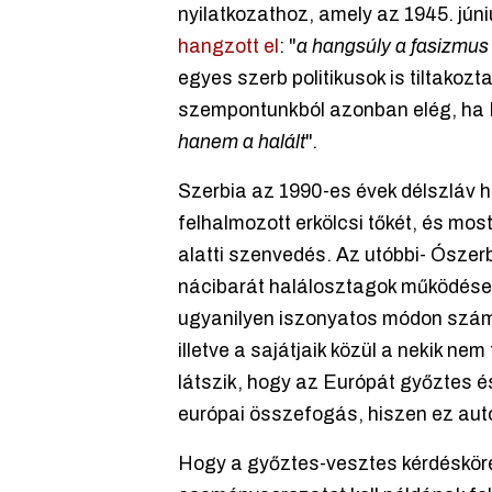
nyilatkozathoz, amely az 1945. júni
hangzott el
: "
a hangsúly a fasizmus
egyes szerb politikusok is tiltakozt
szempontunkból azonban elég, ha F
hanem a halált
".
Szerbia az 1990-es évek délszláv há
felhalmozott erkölcsi tőkét, és mos
alatti szenvedés. Az utóbbi- Ószer
nácibarát halálosztagok működése 
ugyanilyen iszonyatos módon számol
illetve a sajátjaik közül a nekik ne
látszik, hogy az Európát győztes 
európai összefogás, hiszen ez autom
Hogy a győztes-vesztes kérdéskörén