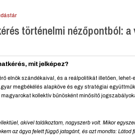
dástár
rés történelmi nézőpontból: a 
natkérés, mit jelképez?
 elnök szándékaival, és a reálpolitikát illetően, lehet-e
gyar megbékélés alapköve és egy stratégiai együttműk
 magyarokat kollektív bűnösként minősítő jogszabályok
llektüel, akivel találkoztam, nagyszerb volt. Mikor egysze
kem az ágya felett függő jatagánt, és azt mondta: Látod 