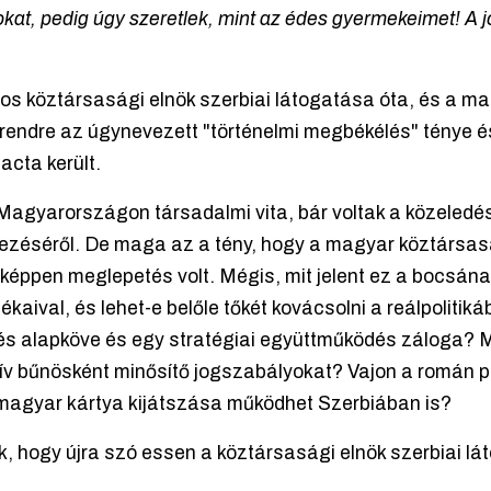
okat, pedig úgy szeretlek, mint az édes gyermekeimet! A j
nos köztársasági elnök szerbiai látogatása óta, és a 
irendre az úgynevezett "történelmi megbékélés" ténye 
acta került.
gyarországon társadalmi vita, bár voltak a közeledésre
dezéséről. De maga az a tény, hogy a magyar köztársas
nképpen meglepetés volt. Mégis, mit jelent ez a bocsá
ékaival, és lehet-e belőle tőkét kovácsolni a reálpolit
 alapköve és egy stratégiai együttműködés záloga? Mi
ív bűnösként minősítő jogszabályokat? Vajon a román 
 magyar kártya kijátszása működhet Szerbiában is?
k, hogy újra szó essen a köztársasági elnök szerbiai lá