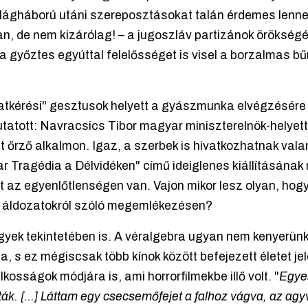
ilágháború utáni szereposztásokat talán érdemes lenn
n, de nem kizárólag! – a jugoszláv partizánok örökségé
 a győztes egyúttal felelősséget is visel a borzalmas bű
atkérési" gesztusok helyett a gyászmunka elvégzésére
atott: Navracsics Tibor magyar miniszterelnök-helyett
t őrző alkalmon. Igaz, a szerbek is hivatkozhatnak vala
Tragédia a Délvidéken" című ideiglenes kiállításának m
 az egyenlőtlenségen van. Vajon mikor lesz olyan, hogy
r áldozatokról szóló megemlékezésen?
ügyek tekintetében is. A véralgebra ugyan nem kenyerün
 ez mégiscsak több kínok között befejezett életet jelent
lkosságok módjára is, ami horrorfilmekbe illő volt. "
Egyes
ák. [...] Láttam egy csecsemőfejet a falhoz vágva, az agyv