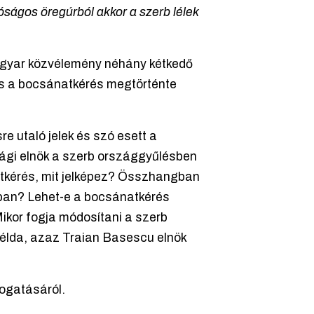
óságos öregúrból akkor a szerb lélek
magyar közvélemény néhány kétkedő
és a bocsánatkérés megtörténte
 utaló jelek és szó esett a
ági elnök a szerb országgyűlésben
natkérés, mit jelképez? Összhangban
ikában? Lehet-e a bocsánatkérés
kor fogja módosítani a szerb
példa, azaz Traian Basescu elnök
togatásáról.