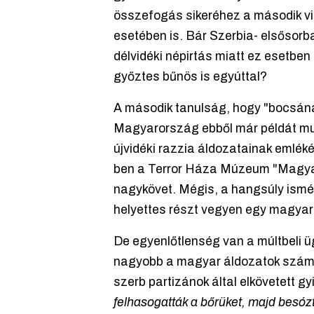
összefogás sikeréhez a második v
esetében is. Bár Szerbia- elsősorba
délvidéki népirtás miatt ez esetben
győztes bűnös is egyúttal?
A második tanulság, hogy "bocsán
Magyarország ebből már példát mut
újvidéki razzia áldozatainak emléké
ben a Terror Háza Múzeum "Magyar 
nagykövet. Mégis, a hangsúly ismét
helyettes részt vegyen egy magya
De egyenlőtlenség van a múltbeli 
nagyobb a magyar áldozatok száma, s
szerb partizánok által elkövetett gyi
felhasogatták a bőrüket, majd besózt