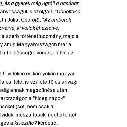
, és a gyerek még ugrált a hasában.
ányosságul is szolgált: "
Dobolták a
th Júlia, Csurog). "
Az emberek
 verve, ki voltak éheztetve.
"
 a szerb történettudomány, majd a
 hogy amíg Magyarországon már a
 a felelősségre vonás, illetve az
z Újvidéken és környékén magyar
os ítélet is született!) és anyagi
 pedig annak megszűnése után
gyarországon a "hideg napok"
elősöket (sőt, nem csak a
délvidéki mészárlások megtörténtét
leges a
ki kezdte?
kérdését