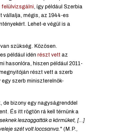
e
felülvizsgálni
, így például Szerbia
t vállalja, mégis, az 1944-es
ntényekért. Lehet-e végül is a
 van szükség. Közösen.
es például idén
részt vett
az
mi hasonlóra, hiszen például 2011-
egnyitóján részt vett a szerb
 egy szerb miniszterelnök-
k, de bizony egy nagyságrenddel
. És itt rögtön rá kell térnünk a
eknek leszaggatták a körmüket, [...]
eleje szét volt loccsanva.
" (M.P.,