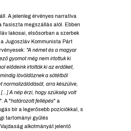
ll. A jelenleg érvényes narratíva
a fasiszta megszállás alól. Ebben
láv lakosai, elsősorban a szerbek
ć, a Jugoszláv Kommunista Párt
érvényesek:
"A német és a magyar
rgező gyomot még nem irtottuk ki
ol elődeink irtották ki az erdőket,
 mindig lövöldöznek a sötétből
 normalizálódását, arra készülve,
...] A nép érzi, hogy szükség volt
". A "
határozott fellépés
" a
gás bír a legerősebb pozíciókkal, s
ági tartományi gyűlés
 Vajdaság alkotmányát jelentő