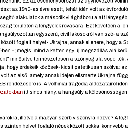
lhoznunk. Ez az eseménysorozat az úgynevezett volhíni
észt az 1943-as évre esett, tehát idén volt az évfordulój
egítő alakulatok a második világháború alatt lényegébe
ág területén a lengyelek rovására. Ezt követően a leng
gsúlyozottan egyszerű, civil lakosokról van szó- a száz
között foglalt helyet- Ukrajna, annak ellenére, hogy a 
ben –; mégis, mind a ketten egy új megszállás alá került
nt" minősítve természetesen a szőnyeg alá söpörték. A
dja, hogy érdekeik közösek- kicsit patetikusan szólva: a
volt az első, amely annak idején elismerte Ukrajna füg
EB rendezésére is. A volhíniai tragédia áldozatairól idé
ozatokban
itt sincs hiány, a hangsúly a kölcsönösségen
arokra, illetve a magyar-szerb viszonyra nézve? A leg
s szinten helyet foglaló népek között sokkal könnyebb 