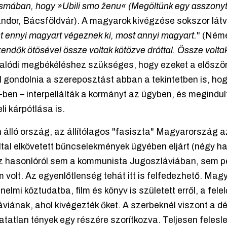
csmában, hogy »Ubili smo ženu« (Megöltünk egy asszonyt)
ándor, Bácsföldvár). A magyarok kivégzése sokszor látv
t ennyi magyart végeznek ki, most annyi magyart.
" (Néme
zendők ötösével össze voltak kötözve dróttal. Össze voltak
 valódi megbékéléshez szükséges, hogy ezeket a először
 kell gondolnia a szereposztást abban a tekintetben is,
-ben – interpellálták a kormányt az ügyben, és megindult
i kárpótlása is.
álló ország, az állítólagos "fasiszta" Magyarország a
al elkövetett bűncselekmények ügyében eljárt (négy halál
hez hasonlóról sem a kommunista Jugoszláviában, sem
volt. Az egyenlőtlenség tehát itt is felfedezhető. Ma
énelmi köztudatba, film és könyv is született erről, a fel
áviának, ahol kivégezték őket. A szerbeknél viszont a 
tatlan tények egy részére szorítkozva. Teljesen feles