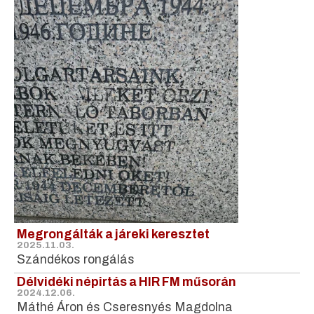
Megrongálták a járeki keresztet
2025.11.03.
Szándékos rongálás
Délvidéki népirtás a HIR FM műsorán
2024.12.06.
Máthé Áron és Cseresnyés Magdolna