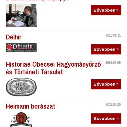
Bővebben »
Délhír
2013.02.11.
Bővebben »
Historiae Óbecsei Hagyományőrző
2013.02.09.
és Történeti Társulat
Bővebben »
Heimann borászat
2011.05.20.
Bővebben »