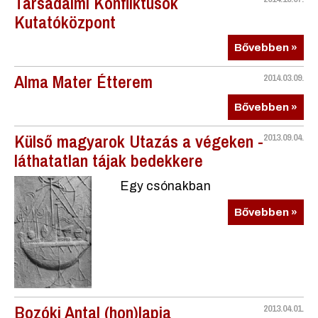
Társadalmi Konfliktusok
Kutatóközpont
Bővebben »
Alma Mater Étterem
2014.03.09.
Bővebben »
Külső magyarok Utazás a végeken -
2013.09.04.
láthatatlan tájak bedekkere
Egy csónakban
Bővebben »
Bozóki Antal (hon)lapja
2013.04.01.