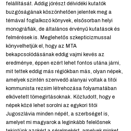
felállítását. Addig jórészt délvidéki kutatók
buzgóságának köszönhetően jelentek meg a
témával foglalkozó könyvek, elsősorban helyi
monográfiák, de általános érvényű kutatások és
felmérések is. Meglehetős szkepticizmussal
könyvelhetjük el, hogy az MTA
bekapcsolódásának eddig vajmi kevés az
eredménye, éppen ezért lehet fontos utána járni,
mit tettek eddig más régiókban más, olyan népek,
amelyek szintén szenvedő alanyai voltak a titói
kommunista rezsim létrehozása folyamatában
elkövetett tömegirtásoknak. Köztudott, hogy e
népek közé lehet sorolni az egykori titói
Jugoszlávia minden népét, a szerbséget is,
amelyet mi magyarok a leginkább felelősnek
tekintünk azokért a sérelmekért, amelyek minket