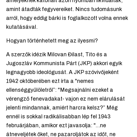
amelyeknek katonáit azon nyomban likvidálták,
amint átadták fegyvereiket. Nincs tudomásunk
arról, hogy eddig bárki is foglalkozott volna ennek
kutatásával.
Hogyan történhetett meg az ilyesmi?
A szerzők idézik Milovan Đilast, Tito és a
Jugoszláv Kommunista Párt (JKP) akkori egyik
legnagyobb ideológusát. A JKP szóvivőjeként
1942 októberében ezt írta a "nemes
ellenséggyűlöletről”: "Megsajnálni ezeket a
vérengző fenevadakat- vajon ez nem elárulását
jelenti mindannak, amiért harcra kelsz?” Még
ennél is sokkal radikálisabban lép fel 1943
februárjában, amikor ezt javasolja: "...ne
átneveljétek őket, ne pazaroljátok az időt, ne