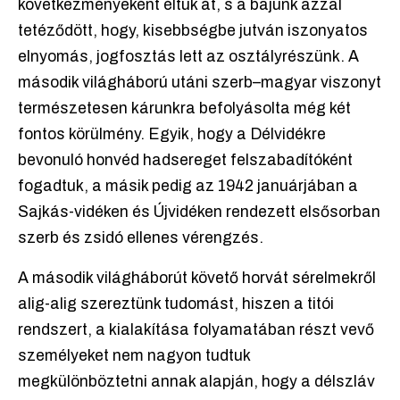
következményeként éltük át, s a bajunk azzal
tetéződött, hogy, kisebbségbe jutván iszonyatos
elnyomás, jogfosztás lett az osztályrészünk. A
második világháború utáni szerb–magyar viszonyt
természetesen kárunkra befolyásolta még két
fontos körülmény. Egyik, hogy a Délvidékre
bevonuló honvéd hadsereget felszabadítóként
fogadtuk, a másik pedig az 1942 januárjában a
Sajkás-vidéken és Újvidéken rendezett elsősorban
szerb és zsidó ellenes vérengzés.
A második világháborút követő horvát sérelmekről
alig-alig szereztünk tudomást, hiszen a titói
rendszert, a kialakítása folyamatában részt vevő
személyeket nem nagyon tudtuk
megkülönböztetni annak alapján, hogy a délszláv