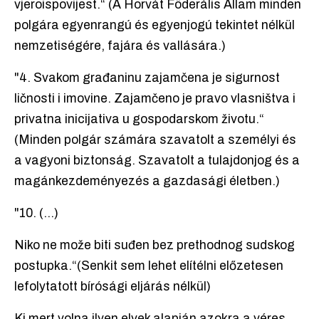
vjeroispovijest.“ (A Horvát Föderális Állam minden
polgára egyenrangú és egyenjogú tekintet nélkül
nemzetiségére, fajára és vallására.)
"4. Svakom građaninu zajamčena je sigurnost
ličnosti i imovine. Zajamčeno je pravo vlasništva i
privatna inicijativa u gospodarskom životu.“
(Minden polgár számára szavatolt a személyi és
a vagyoni biztonság. Szavatolt a tulajdonjog és a
magánkezdeményezés a gazdasági életben.)
"10. (...)
Niko ne može biti suđen bez prethodnog sudskog
postupka.“(Senkit sem lehet elítélni előzetesen
lefolytatott bírósági eljárás nélkül)
Ki mert volna ilyen elvek alapján azokra a véres