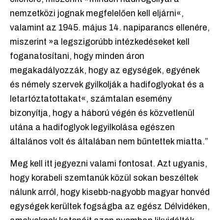
nemzetközi jognak megfelelően kell eljárni«,
valamint az 1945. május 14. napiparancs ellenére,
miszerint »a legszigorúbb intézkedéseket kell
foganatosítani, hogy minden áron
megakadályozzák, hogy az egységek, egyének
és némely szervek gyilkolják a hadifoglyokat és a
letartóztatottakat«, számtalan esemény
bizonyítja, hogy a háború végén és közvetlenül
utána a hadifoglyok legyilkolása egészen
általános volt és általában nem bűntettek miatta.”
Meg kell itt jegyezni valami fontosat. Azt ugyanis,
hogy korabeli szemtanúk közül sokan beszéltek
nálunk arról, hogy kisebb-nagyobb magyar honvéd
egységek kerültek fogságba az egész Délvidéken,