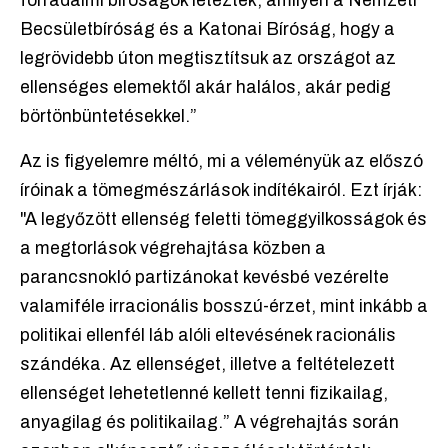
forradalmi bíróságok léteztek, amilyen a Nemzeti
Becsületbíróság és a Katonai Bíróság, hogy a
legrövidebb úton megtisztítsuk az országot az
ellenséges elemektől akár halálos, akár pedig
börtönbüntetésekkel.”
Az is figyelemre méltó, mi a véleményük az előszó
íróinak a tömegmészárlások indítékairól. Ezt írják:
"A legyőzött ellenség feletti tömeggyilkosságok és
a megtorlások végrehajtása közben a
parancsnokló partizánokat kevésbé vezérelte
valamiféle irracionális bosszú-érzet, mint inkább a
politikai ellenfél láb alóli eltevésének racionális
szándéka. Az ellenséget, illetve a feltételezett
ellenséget lehetetlenné kellett tenni fizikailag,
anyagilag és politikailag.” A végrehajtás során