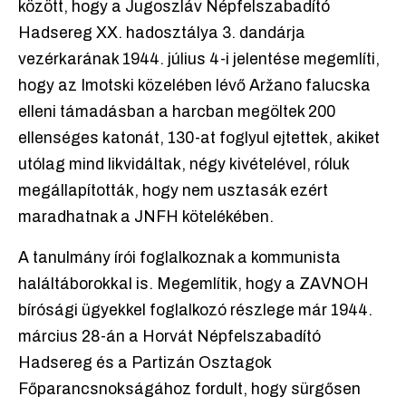
között, hogy a Jugoszláv Népfelszabadító
Hadsereg XX. hadosztálya 3. dandárja
vezérkarának 1944. július 4-i jelentése megemlíti,
hogy az Imotski közelében lévő Aržano falucska
elleni támadásban a harcban megöltek 200
ellenséges katonát, 130-at foglyul ejtettek, akiket
utólag mind likvidáltak, négy kivételével, róluk
megállapították, hogy nem usztasák ezért
maradhatnak a JNFH kötelékében.
A tanulmány írói foglalkoznak a kommunista
haláltáborokkal is. Megemlítik, hogy a ZAVNOH
bírósági ügyekkel foglalkozó részlege már 1944.
március 28-án a Horvát Népfelszabadító
Hadsereg és a Partizán Osztagok
Főparancsnokságához fordult, hogy sürgősen