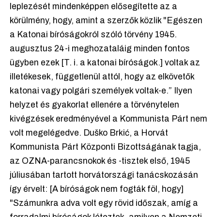
leplezését mindenképpen elősegítette az a
körülmény, hogy, amint a szerzők közlik "Egészen
a Katonai bíróságokról szóló törvény 1945.
augusztus 24-i meghozataláig minden fontos
ügyben ezek [T. i. a katonai bíróságok.] voltak az
illetékesek, függetlenül attól, hogy az elkövetők
katonai vagy polgári személyek voltak-e.” Ilyen
helyzet és gyakorlat ellenére a törvénytelen
kivégzések eredményével a Kommunista Párt nem
volt megelégedve. Duško Brkić, a Horvát
Kommunista Párt Központi Bizottságának tagja,
az OZNA-parancsnokok és -tisztek első, 1945
júliusában tartott horvátországi tanácskozásán
így érvelt: [A bíróságok nem fogták föl, hogy]
"Számunkra adva volt egy rövid időszak, amíg a