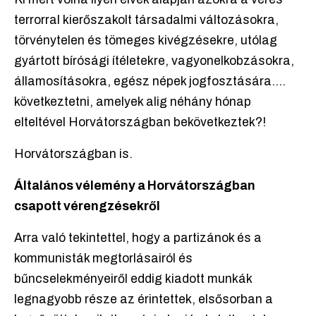
terrorral kierőszakolt társadalmi változásokra,
törvénytelen és tömeges kivégzésekre, utólag
gyártott bírósági ítéletekre, vagyonelkobzásokra,
államosításokra, egész népek jogfosztására....
következtetni, amelyek alig néhány hónap
elteltével Horvátországban bekövetkeztek?!
Horvátországban is.
Általános vélemény a Horvátországban
csapott vérengzésekről
Arra való tekintettel, hogy a partizánok és a
kommunisták megtorlásairól és
bűncselekményeiről eddig kiadott munkák
legnagyobb része az érintettek, elsősorban a