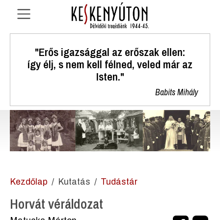
"Erős igazsággal az erőszak ellen:
így élj, s nem kell félned, veled már az
Isten."
Babits Mihály
Kezdőlap
Kutatás
Tudástár
Horvát véráldozat