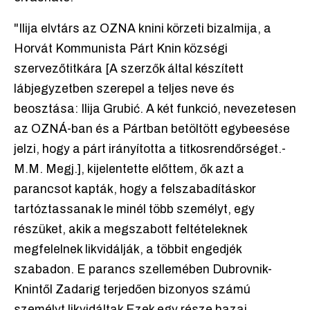
"Ilija elvtárs az OZNA knini körzeti bizalmija, a
Horvát Kommunista Párt Knin községi
szervezőtitkára [A szerzők által készített
lábjegyzetben szerepel a teljes neve és
beosztása: Ilija Grubić. A két funkció, nevezetesen
az OZNÁ-ban és a Pártban betöltött egybeesése
jelzi, hogy a párt irányította a titkosrendőrséget.-
M.M. Megj.], kijelentette előttem, ők azt a
parancsot kapták, hogy a felszabadításkor
tartóztassanak le minél több személyt, egy
részüket, akik a megszabott feltételeknek
megfelelnek likvidálják, a többit engedjék
szabadon. E parancs szellemében Dubrovnik-
Knintől Zadarig terjedően bizonyos számú
személyt likvidáltak Ezek egy része hazai