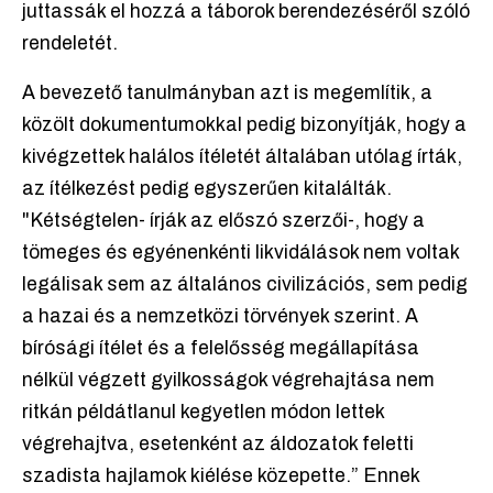
juttassák el hozzá a táborok berendezéséről szóló
rendeletét.
A bevezető tanulmányban azt is megemlítik, a
közölt dokumentumokkal pedig bizonyítják, hogy a
kivégzettek halálos ítéletét általában utólag írták,
az ítélkezést pedig egyszerűen kitalálták.
"Kétségtelen- írják az előszó szerzői-, hogy a
tömeges és egyénenkénti likvidálások nem voltak
legálisak sem az általános civilizációs, sem pedig
a hazai és a nemzetközi törvények szerint. A
bírósági ítélet és a felelősség megállapítása
nélkül végzett gyilkosságok végrehajtása nem
ritkán példátlanul kegyetlen módon lettek
végrehajtva, esetenként az áldozatok feletti
szadista hajlamok kiélése közepette.” Ennek