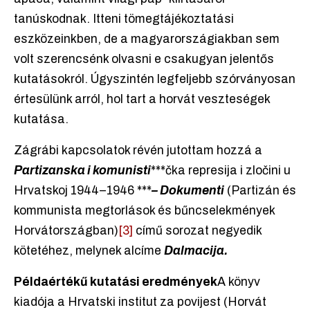
tanúskodnak. Itteni tömegtájékoztatási
eszközeinkben, de a magyarországiakban sem
volt szerencsénk olvasni e csakugyan jelentős
kutatásokról. Úgyszintén legfeljebb szórványosan
értesülünk arról, hol tart a horvát veszteségek
kutatása.
Zágrábi kapcsolatok révén jutottam hozzá a
Partizanska i komunisti
***čka represija i zločini u
Hrvatskoj 1944–1946 ***
– Dokumenti
(Partizán és
kommunista megtorlások és bűncselekmények
Horvátországban)
[3]
című sorozat negyedik
kötetéhez, melynek alcíme
Dalmacija.
Példaértékű kutatási eredmények
A könyv
kiadója a Hrvatski institut za povijest (Horvát