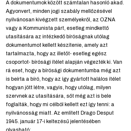
A dokumentumok között számtalan hasonló akad.
Agyonvert, minden jogi szabály mellőzésével
nyilvánosan kivégzett személyekről, az OZNA
vagy a Kommunista párt, esetleg mindkettő
utasítására az intézkedő bíróságnak utólag
dokumentumot kellett készítenie, amely azt
tartalmazta, hogy az illetőt- esetleg egész
csoportot- bírósági ítélet alapján végezték ki. Van
rá eset, hogy a bírósági dokumentumba még azt
is beírta a bíró, hogy az így gyártott halálos ítélet
hogyan jött létre, vagyis, hogy utólag, milyen
szervnek az utasítására, sőt még azt is bele
foglalták, hogy mi célból kellett ezt így tenni: a
nyilvánosság miatt. Az említett Drago Desput
1945. január 17-i keltezésű jelentésében
olvasható: