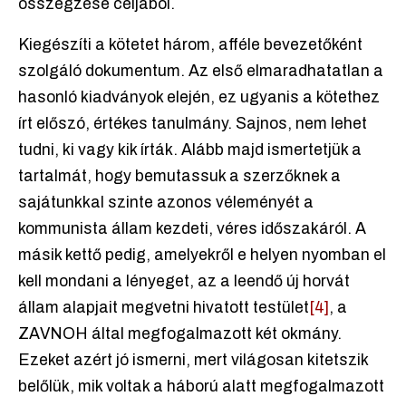
összegzése céljából.
Kiegészíti a kötetet három, afféle bevezetőként
szolgáló dokumentum. Az első elmaradhatatlan a
hasonló kiadványok elején, ez ugyanis a kötethez
írt előszó, értékes tanulmány. Sajnos, nem lehet
tudni, ki vagy kik írták. Alább majd ismertetjük a
tartalmát, hogy bemutassuk a szerzőknek a
sajátunkkal szinte azonos véleményét a
kommunista állam kezdeti, véres időszakáról. A
másik kettő pedig, amelyekről e helyen nyomban el
kell mondani a lényeget, az a leendő új horvát
állam alapjait megvetni hivatott testület
[4]
, a
ZAVNOH által megfogalmazott két okmány.
Ezeket azért jó ismerni, mert világosan kitetszik
belőlük, mik voltak a háború alatt megfogalmazott