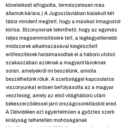
követelését elfogadta, természetesen más
államok kárára.) A Jugoszláviában kialakult két
tábor mindent megtett, hogy a másikat írmagostól
kiirtsa. Bizonyosnak tekinthető, hogy az egymás
teljes megsemmisítésére tett, a legkegyetlenebb
módszerek alkalmazásával kiegészített
erőfeszítések hatalmasodtak el a háború utolsó
szakaszában azoknak a magyarirtásoknak
során, amelyekről mi beszélünk, amióta
beszélhetünk róluk. A szerbséggel kapcsolatos
viszonyunkat erősen befolyásolta az a magyar
veszteség, amely az első világháború utáni
békeszerződéssel járó országcsonkításból ered.
A Délvidéken ezt egyértelműen a győztes szerb
királyság telhetetlen mohóságának