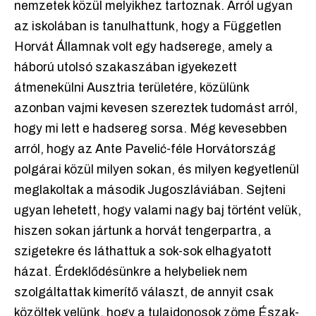
nemzetek közül melyikhez tartoznak. Arról ugyan
az iskolában is tanulhattunk, hogy a Független
Horvát Államnak volt egy hadserege, amely a
háború utolsó szakaszában igyekezett
átmenekülni Ausztria területére, közülünk
azonban vajmi kevesen szereztek tudomást arról,
hogy mi lett e hadsereg sorsa. Még kevesebben
arról, hogy az Ante Pavelić-féle Horvátország
polgárai közül milyen sokan, és milyen kegyetlenül
meglakoltak a második Jugoszláviában. Sejteni
ugyan lehetett, hogy valami nagy baj történt velük,
hiszen sokan jártunk a horvát tengerpartra, a
szigetekre és láthattuk a sok-sok elhagyatott
házat. Érdeklődésünkre a helybeliek nem
szolgáltattak kimerítő választ, de annyit csak
közöltek velünk, hogy a tulajdonosok zöme Észak-