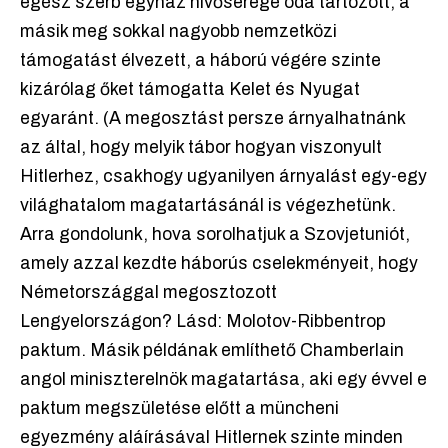
egész szerb egyház hívőserege oda tartozott, a
másik meg sokkal nagyobb nemzetközi
támogatást élvezett, a háború végére szinte
kizárólag őket támogatta Kelet és Nyugat
egyaránt. (A megosztást persze árnyalhatnánk
az által, hogy melyik tábor hogyan viszonyult
Hitlerhez, csakhogy ugyanilyen árnyalást egy-egy
világhatalom magatartásánál is végezhetünk.
Arra gondolunk, hova sorolhatjuk a Szovjetuniót,
amely azzal kezdte háborús cselekményeit, hogy
Németországgal megosztozott
Lengyelországon? Lásd: Molotov-Ribbentrop
paktum. Másik példának említhető Chamberlain
angol miniszterelnök magatartása, aki egy évvel e
paktum megszületése előtt a müncheni
egyezmény aláírásával Hitlernek szinte minden