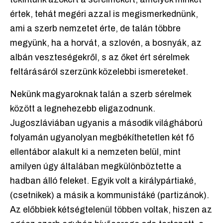
értek, tehát megéri azzal is megismerkednünk,
ami a szerb nemzetet érte, de talán többre
megyünk, ha a horvát, a szlovén, a bosnyák, az
albán veszteségekről, s az őket ért sérelmek
feltárásáról szerzünk közelebbi ismereteket.
Nekünk magyaroknak talán a szerb sérelmek
között a legnehezebb eligazodnunk.
Jugoszláviában ugyanis a második világháború
folyamán ugyanolyan megbékíthetetlen két fő
ellentábor alakult ki a nemzeten belül, mint
amilyen úgy általában megkülönböztette a
hadban álló feleket. Egyik volt a királypártiaké,
(csetnikek) a másik a kommunistáké (partizánok).
Az előbbiek kétségtelenül többen voltak, hiszen az