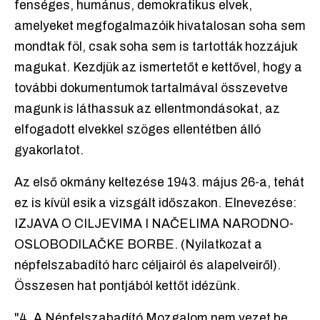
fenséges, humánus, demokratikus elvek,
amelyeket megfogalmazóik hivatalosan soha sem
mondtak föl, csak soha sem is tartották hozzájuk
magukat. Kezdjük az ismertetőt e kettővel, hogy a
további dokumentumok tartalmával összevetve
magunk is láthassuk az ellentmondásokat, az
elfogadott elvekkel szöges ellentétben álló
gyakorlatot.
Az első okmány keltezése 1943. május 26-a, tehát
ez is kívül esik a vizsgált időszakon. Elnevezése:
IZJAVA O CILJEVIMA I NAČELIMA NARODNO-
OSLOBODILAČKE BORBE. (Nyilatkozat a
népfelszabadító harc céljairól és alapelveiről).
Összesen hat pontjából kettőt idézünk.
"4. A Népfelszabadító Mozgalom nem vezet be