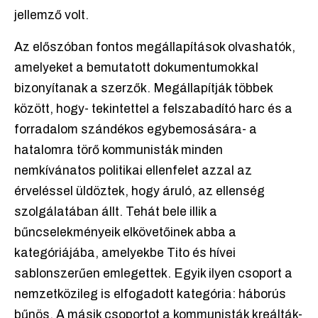
jellemző volt.
Az előszóban fontos megállapítások olvashatók,
amelyeket a bemutatott dokumentumokkal
bizonyítanak a szerzők. Megállapítják többek
között, hogy- tekintettel a felszabadító harc és a
forradalom szándékos egybemosására- a
hatalomra törő kommunisták minden
nemkívánatos politikai ellenfelet azzal az
érveléssel üldöztek, hogy áruló, az ellenség
szolgálatában állt. Tehát bele illik a
bűncselekményeik elkövetőinek abba a
kategóriájába, amelyekbe Tito és hívei
sablonszerűen emlegettek. Egyik ilyen csoport a
nemzetközileg is elfogadott kategória: háborús
bűnös. A másik csoportot a kommunisták kreálták-