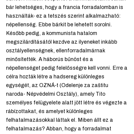
bár lehetséges, hogy a francia forradalomban is
használták- ez a tetszés szerint alkalmazható:
népellenség. Ebbe bárkit be lehetett sorolni.
Később pedig, a kommunista hatalom
megszilárdításától kezdve az ilyeneket inkább
osztályellenségnek, ellenforradalmárnak
minősítették. A háborús bűnöst és a
népellenséget pedig felelősségre kell vonni. Erre a
célra hozták létre a hadsereg különleges
egységét, az OZNÁ-t (Odelenje za zaštitu
naroda- Népvédelmi Osztály), amely Tito
személyes felügyelete alatt jött létre és végezte a
rábízottakat, és amelyet különleges
felhatalmazásokkal láttak el. Miben állt ez a
felhatalmazás? Abban, hogy a forradalmat