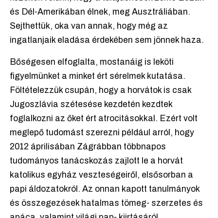
és Dél-Amerikában élnek, meg Ausztráliában.
Sejthettük, oka van annak, hogy még az
ingatlanjaik eladása érdekében sem jönnek haza.
Bőségesen elfoglalta, mostanáig is leköti
figyelmünket a minket ért sérelmek kutatása.
Föltételezzük csupán, hogy a horvátok is csak
Jugoszlávia szétesése kezdetén kezdtek
foglalkozni az őket ért atrocitásokkal. Ezért volt
meglepő tudomást szerezni például arról, hogy
2012 áprilisában Zágrábban többnapos
tudományos tanácskozás zajlott le a horvát
katolikus egyház veszteségeiről, elsősorban a
papi áldozatokról. Az onnan kapott tanulmányok
és összegezések hatalmas tömeg- szerzetes és
apáca, valamint világi pap- kiirtásáról