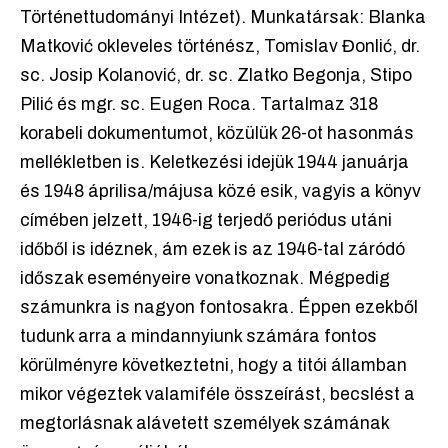
Történettudományi Intézet). Munkatársak: Blanka
Matković okleveles történész, Tomislav Đonlić, dr.
sc. Josip Kolanović, dr. sc. Zlatko Begonja, Stipo
Pilić és mgr. sc. Eugen Roca. Tartalmaz 318
korabeli dokumentumot, közülük 26-ot hasonmás
mellékletben is. Keletkezési idejük 1944 januárja
és 1948 áprilisa/májusa közé esik, vagyis a könyv
címében jelzett, 1946-ig terjedő periódus utáni
időből is idéznek, ám ezek is az 1946-tal záródó
időszak eseményeire vonatkoznak. Mégpedig
számunkra is nagyon fontosakra. Éppen ezekből
tudunk arra a mindannyiunk számára fontos
körülményre következtetni, hogy a titói államban
mikor végeztek valamiféle összeírást, becslést a
megtorlásnak alávetett személyek számának