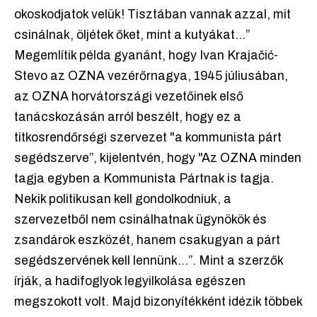
okoskodjatok velük! Tisztában vannak azzal, mit
csinálnak, öljétek őket, mint a kutyákat...”
Megemlítik példa gyanánt, hogy Ivan Krajačić-
Stevo az OZNA vezérőrnagya, 1945 júliusában,
az OZNA horvátországi vezetőinek első
tanácskozásán arról beszélt, hogy ez a
titkosrendőrségi szervezet "a kommunista párt
segédszerve”, kijelentvén, hogy "Az OZNA minden
tagja egyben a Kommunista Pártnak is tagja.
Nekik politikusan kell gondolkodniuk, a
szervezetből nem csinálhatnak ügynökök és
zsandárok eszközét, hanem csakugyan a párt
segédszervének kell lennünk...”. Mint a szerzők
írják, a hadifoglyok legyilkolása egészen
megszokott volt. Majd bizonyítékként idézik többek