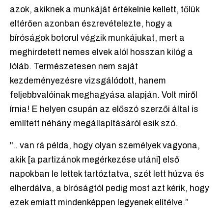
azok, akiknek a munkáját értékelnie kellett, tőlük
eltérően azonban észrevételezte, hogy a
bíróságok botorul végzik munkájukat, mert a
meghirdetett nemes elvek alól hosszan kilóg a
lóláb. Természetesen nem saját
kezdeményezésre vizsgálódott, hanem
feljebbvalóinak meghagyása alapján. Volt miről
írnia! E helyen csupán az előszó szerzői által is
említett néhány megállapításáról esik szó.
".. van rá példa, hogy olyan személyek vagyona,
akik [a partizánok megérkezése utáni] első
napokban le lettek tartóztatva, szét lett húzva és
elherdálva, a bíróságtól pedig most azt kérik, hogy
ezek emiatt mindenképpen legyenek elítélve.”