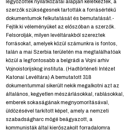
legyőzöttek nyilatkozatai alapján keletkeztek, a
szerzők szükségesnek tartották a forrásértékű
dokumentumok felkutatását és bemutatását.-
Fejtik ki véleményüket az előszóban a szerzők.
Felsorolják, milyen levéltárakból szereztek
forrásokat, amelyek közül számunkra is fontos,
talán a mai Szerbia területén ma megtalálhatóak
közül a legfontosabb a belgrádi a Vojni arhiv
Vojnoistorijskog instituta. (Hadtörténeti Intézet
Katonai Levéltára) A bemutatott 318
dokumentummal sikerült nekik megalkotni azt az
általános, kegyetlen mészárlásokkal, rablásokkal,
emberek sokaságának megnyomorításával,
üldözésével tarkított képet, amely a nemzeti
szabadságharc mögé beágyazott, a
kommunisták által kierőszakolt forradalomra