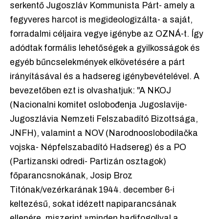
serkentő Jugoszláv Kommunista Párt- amely a
fegyveres harcot is megideologizálta- a saját,
forradalmi céljaira vegye igénybe az OZNÁ-t. Így
adódtak formális lehetőségek a gyilkosságok és
egyéb bűncselekmények elkövetésére a párt
irányításával és a hadsereg igénybevételével. A
bevezetőben ezt is olvashatjuk: "A NKOJ
(Nacionalni komitet oslobođenja Jugoslavije-
Jugoszlávia Nemzeti Felszabadító Bizottsága,
JNFH), valamint a NOV (Narodnooslobodilačka
vojska- Népfelszabadító Hadsereg) és a PO
(Partizanski odredi- Partizán osztagok)
főparancsnokának, Josip Broz
Titónak/vezérkarának 1944. december 6-i
keltezésű, sokat idézett napiparancsának
ellenére, miszerint »minden hadifogollyal a