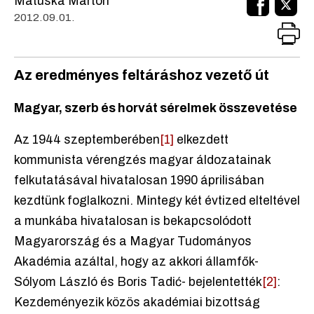
Matuska Márton
2012.09.01.
Az eredményes feltáráshoz vezető út
Magyar, szerb és horvát sérelmek összevetése
Az 1944 szeptemberében
[1]
elkezdett
kommunista vérengzés magyar áldozatainak
felkutatásával hivatalosan 1990 áprilisában
kezdtünk foglalkozni. Mintegy két évtized elteltével
a munkába hivatalosan is bekapcsolódott
Magyarország és a Magyar Tudományos
Akadémia azáltal, hogy az akkori államfők-
Sólyom László és Boris Tadić- bejelentették
[2]
:
Kezdeményezik közös akadémiai bizottság