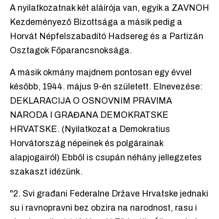
A nyilatkozatnak két aláírója van, egyik a ZAVNOH
Kezdeményező Bizottsága a másik pedig a
Horvát Népfelszabadító Hadsereg és a Partizán
Osztagok Főparancsnoksága.
A másik okmány majdnem pontosan egy évvel
később, 1944. május 9-én született. Elnevezése:
DEKLARACIJA O OSNOVNIM PRAVIMA
NARODA I GRAĐANA DEMOKRATSKE
HRVATSKE. (Nyilatkozat a Demokratius
Horvátország népeinek és polgárainak
alapjogairól) Ebből is csupán néhány jellegzetes
szakaszt idézünk.
"2. Svi građani Federalne Države Hrvatske jednaki
su i ravnopravni bez obzira na narodnost, rasu i