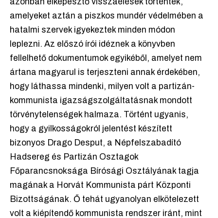
azonban elképesztő visszaélések történtek,
amelyeket aztán a piszkos mundér védelmében a
hatalmi szervek igyekeztek minden módon
leplezni. Az előszó írói idéznek a könyvben
fellelhető dokumentumok egyikéből, amelyet nem
ártana magyarul is terjeszteni annak érdekében,
hogy láthassa mindenki, milyen volt a partizán-
kommunista igazságszolgáltatásnak mondott
törvénytelenségek halmaza. Történt ugyanis,
hogy a gyilkosságokról jelentést készített
bizonyos Drago Desput, a Népfelszabadító
Hadsereg és Partizán Osztagok
Főparancsnoksága Bírósági Osztályának tagja
magának a Horvát Kommunista párt Központi
Bizottságának. Ő tehát ugyanolyan elkötelezett
volt a kiépítendő kommunista rendszer iránt, mint