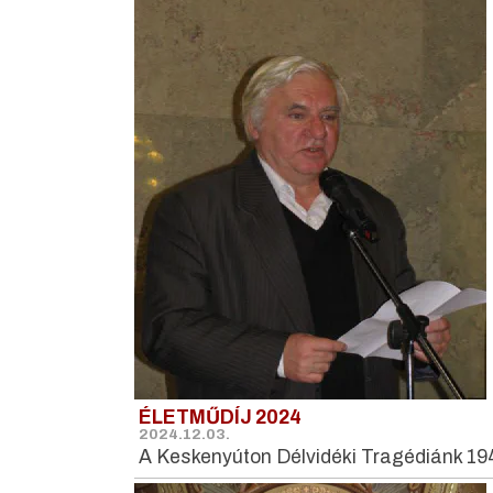
ÉLETMŰDÍJ 2024
2024.12.03.
A Keskenyúton Délvidéki Tragédiánk 19