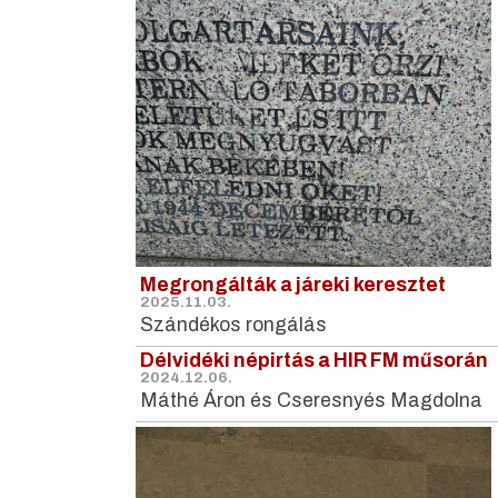
Megrongálták a járeki keresztet
2025.11.03.
Szándékos rongálás
Délvidéki népirtás a HIR FM műsorán
2024.12.06.
Máthé Áron és Cseresnyés Magdolna