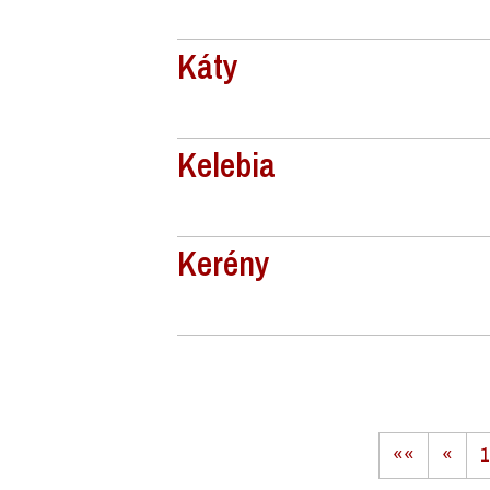
Káty
Kelebia
Kerény
««
«
1