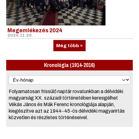
Megemlékezés 2024
2024.11.29.
Még több »
Kronológia (1914-2016)
Folyamatosan frissülő naptár rovatunkban a délvidéki
magyarság XX. századi történetében keresgélhet
Vékás János és Mák Ferenc kronológiája alapján,
kiegészítve azt az 1944-45-ös délvidéki magyarirtás
közvetlen és részletes történéseivel.