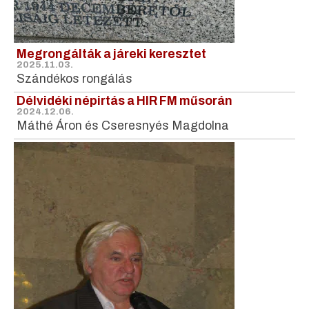
Megrongálták a járeki keresztet
2025.11.03.
Szándékos rongálás
Délvidéki népirtás a HIR FM műsorán
2024.12.06.
Máthé Áron és Cseresnyés Magdolna