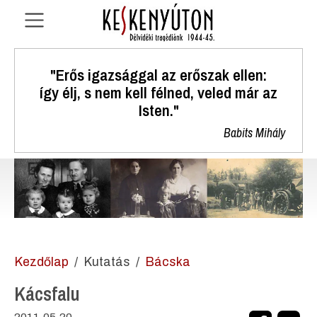
"Erős igazsággal az erőszak ellen:
így élj, s nem kell félned, veled már az
Isten."
Babits Mihály
Kezdőlap
Kutatás
Bácska
Kácsfalu
2011.05.20.