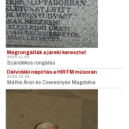
Megrongálták a járeki keresztet
2025.11.03.
Szándékos rongálás
Délvidéki népirtás a HIR FM műsorán
2024.12.06.
Máthé Áron és Cseresnyés Magdolna