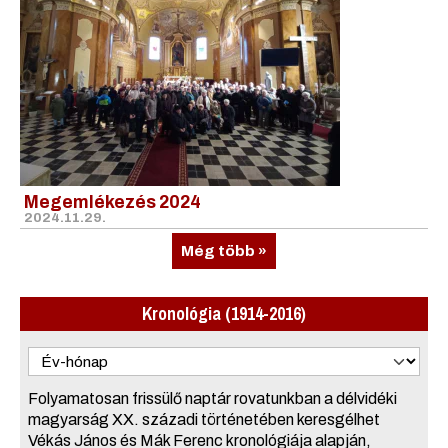
Megemlékezés 2024
2024.11.29.
Még több »
Kronológia (1914-2016)
Folyamatosan frissülő naptár rovatunkban a délvidéki
magyarság XX. századi történetében keresgélhet
Vékás János és Mák Ferenc kronológiája alapján,