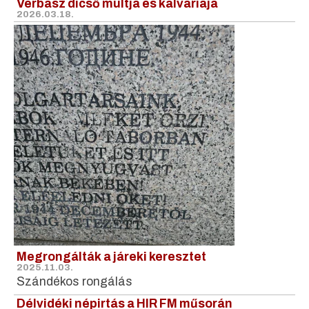
Verbász dicső múltja és kálváriája
2026.03.18.
Megrongálták a járeki keresztet
2025.11.03.
Szándékos rongálás
Délvidéki népirtás a HIR FM műsorán