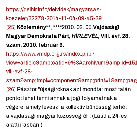
https://delhir.info/delvidek/magyarsag-
koezelet/32278-2014-11-04-09-45-39
[25]
Közlemény
**, ****2010. 02. 05.
Vajdasági
Magyar Demokrata Párt,
HÍRLEVÉL,
VIII. évf. 28.
szám, 2010. február 6.
https://www.vmdp.org.rs/index.php?
view=article&amp;catid=9%3Aarchivum&amp;id=151
viii-evf-28-
szam&amp;tmpl=component&amp;print=1&amp;pag
[26]
Pásztor "újságíróknak azt mondta: most talán
pontot lehet tenni annak a jogi folyamatnak a
végére, amely leveszi a kollektív bűnösség terhét
a vajdasági magyar közösségről". (Lásd a 24-es
alatti írásban.)