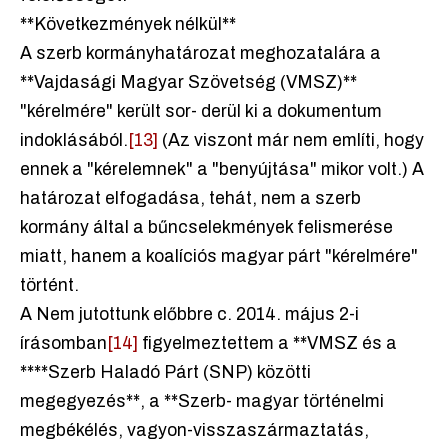
**Következmények nélkül**
A szerb kormányhatározat meghozatalára a
**Vajdasági Magyar Szövetség (VMSZ)**
"kérelmére" került sor- derül ki a dokumentum
indoklásából.
[13]
(Az viszont már nem említi, hogy
ennek a "kérelemnek" a "benyújtása" mikor volt.) A
határozat elfogadása, tehát, nem a szerb
kormány által a bűncselekmények felismerése
miatt, hanem a koalíciós magyar párt "kérelmére"
történt.
A Nem jutottunk előbbre c. 2014. május 2-i
írásomban
[14]
figyelmeztettem a **VMSZ és a
****Szerb Haladó Párt (SNP) közötti
megegyezés**, a **Szerb- magyar történelmi
megbékélés, vagyon-visszaszármaztatás,