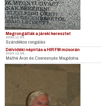
Megrongálták a járeki keresztet
2025.11.03.
Szándékos rongálás
Délvidéki népirtás a HIR FM műsorán
2024.12.06.
Máthé Áron és Cseresnyés Magdolna