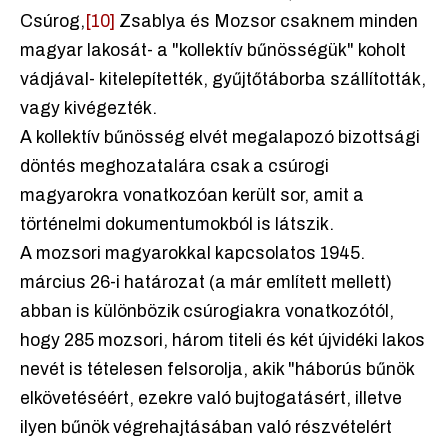
Csúrog,
[10]
Zsablya és Mozsor csaknem minden
magyar lakosát- a "kollektív bűnösségük" koholt
vádjával- kitelepítették, gyűjtőtáborba szállították,
vagy kivégezték.
A kollektív bűnösség elvét megalapozó bizottsági
döntés meghozatalára csak a csúrogi
magyarokra vonatkozóan került sor, amit a
történelmi dokumentumokból is látszik.
A mozsori magyarokkal kapcsolatos 1945.
március 26-i határozat (a már említett mellett)
abban is különbözik csúrogiakra vonatkozótól,
hogy 285 mozsori, három titeli és két újvidéki lakos
nevét is tételesen felsorolja, akik "háborús bűnök
elkövetéséért, ezekre való bujtogatásért, illetve
ilyen bűnök végrehajtásában való részvételért