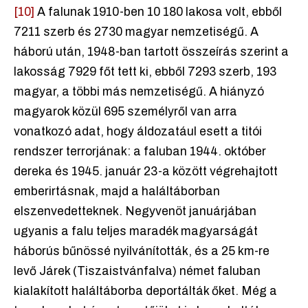
[10]
A falunak 1910-ben 10 180 lakosa volt, ebből
7211 szerb és 2730 magyar nemzetiségű. A
háború után, 1948-ban tartott összeírás szerint a
lakosság 7929 főt tett ki, ebből 7293 szerb, 193
magyar, a többi más nemzetiségű. A hiányzó
magyarok közül 695 személyről van arra
vonatkozó adat, hogy áldozatául esett a titói
rendszer terrorjának: a faluban 1944. október
dereka és 1945. január 23-a között végrehajtott
emberirtásnak, majd a haláltáborban
elszenvedetteknek. Negyvenöt januárjában
ugyanis a falu teljes maradék magyarságát
háborús bűnössé nyilvánították, és a 25 km-re
levő Járek (Tiszaistvánfalva) német faluban
kialakított haláltáborba deportálták őket. Még a