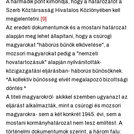
A harmadik pont kimondja, hogy a határozatot a
Szerb Köztársaság Hivatalos Közlönyében kell
megjelentetni.
[9]
Az eredeti dokumentumok és a mostani határozat
alapján meg lehet állapítani, hogy a csúrogi
magyarokat "háborús bűnök elkövetése", a
mozsori magyarokat pedig a "nemzeti
hovatartozásuk" alapján nyilvánították-
közigazgatási eljárásban- háborús bűnösöknek.
*A kollektív bűnösség elvét megalapozó bizottsági
döntés *
A titeli magyarokról- akikkel szemben ugyanazt az
eljárást alkalmazták, mint a csúrogi és mozsori
magyarokra- sem a két konkrét 1945. évi, sem a
mostani kormányhatározat nem tesz említést. A
történelmi dokumentumok szerint, a három falu: