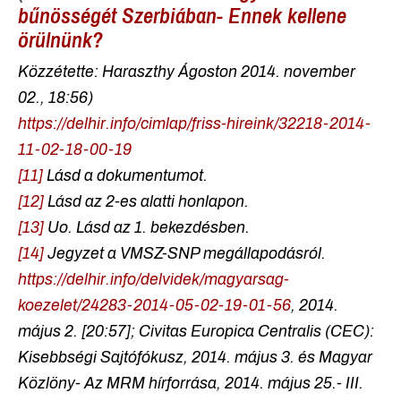
bűnösségét Szerbiában- Ennek kellene
örülnünk?
Közzétette: Haraszthy Ágoston 2014. november
02., 18:56)
https://delhir.info/cimlap/friss-hireink/32218-2014-
11-02-18-00-19
[11]
Lásd a dokumentumot.
[12]
Lásd az 2-es alatti honlapon.
[13]
Uo. Lásd az 1. bekezdésben.
[14]
Jegyzet a VMSZ-SNP megállapodásról.
https://delhir.info/delvidek/magyarsag-
koezelet/24283-2014-05-02-19-01-56
, 2014.
május 2. [20:57]; Civitas Europica Centralis (CEC):
Kisebbségi Sajtófókusz,
2014. május 3. és
Magyar
Közlöny
- Az MRM hírforrása,
2014. május 25.- III.