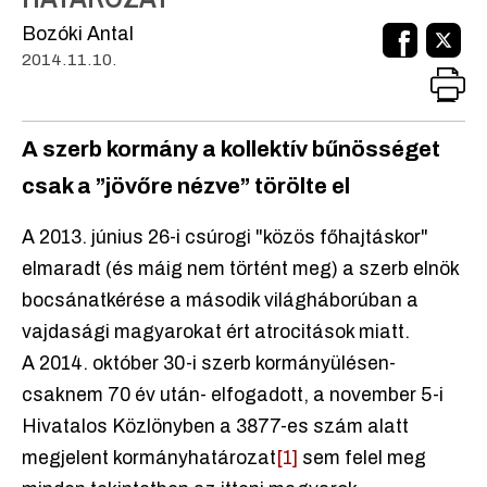
Bozóki Antal
2014.11.10.
A szerb kormány a kollektív bűnösséget
csak a ”jövőre nézve” törölte el
A 2013. június 26-i csúrogi "közös főhajtáskor"
elmaradt (és máig nem történt meg) a szerb elnök
bocsánatkérése a második világháborúban a
vajdasági magyarokat ért atrocitások miatt.
A 2014. október 30-i szerb kormányülésen-
csaknem 70 év után- elfogadott, a november 5-i
Hivatalos Közlönyben a 3877-es szám alatt
megjelent kormányhatározat
[1]
sem felel meg