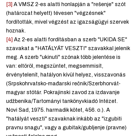
[3]
A VMSZ 2-es alatti honlapján a "rеšenje" szót
(határozat helyett) tévesen "végzésnek"
fordították, mivel végzést az igazságügyi szervek
hoznak.
[4]
Az 2-es alatti fordításban a szerb "UKIDA SE"
szavakat a "HATÁLYÁT VESZTI" szavakkal jelenik
meg. A szerb "ukinuti" szónak több jelentése is
van: eltöröl, megszüntet, megsemmisít,
érvénytelenít, hatályon kívül helyez, visszavonás
(Srpskohrvatsko-mađarski rečnik/Szerbhorvát-
magyar stótár. Pokrajinski zavod za izdavanje
udžbenika/Tartományi tankönyvkiadó Intézet.
Novi Sad, 1975. harmadik kötet, 456. o.). A
"hatályát veszti" szavaknak inkább az "izgubiti
pravnu snagu", vagy a gubitak/gubljenje (pravne)