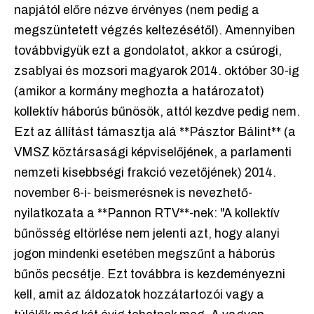
napjától előre nézve érvényes (nem pedig a
megszüntetett végzés keltezésétől). Amennyiben
továbbvigyük ezt a gondolatot, akkor a csúrogi,
zsablyai és mozsori magyarok 2014. október 30-ig
(amikor a kormány meghozta a határozatot)
kollektív háborús bűnösök, attól kezdve pedig nem.
Ezt az állítást támasztja alá **Pásztor Bálint** (a
VMSZ köztársasági képviselőjének, a parlamenti
nemzeti kisebbségi frakció vezetőjének) 2014.
november 6-i- beismerésnek is nevezhető-
nyilatkozata a **Pannon RTV**-nek: "A kollektív
bűnösség eltörlése nem jelenti azt, hogy alanyi
jogon mindenki esetében megszűnt a háborús
bűnös pecsétje. Ezt továbbra is kezdeményezni
kell, amit az áldozatok hozzátartozói vagy a