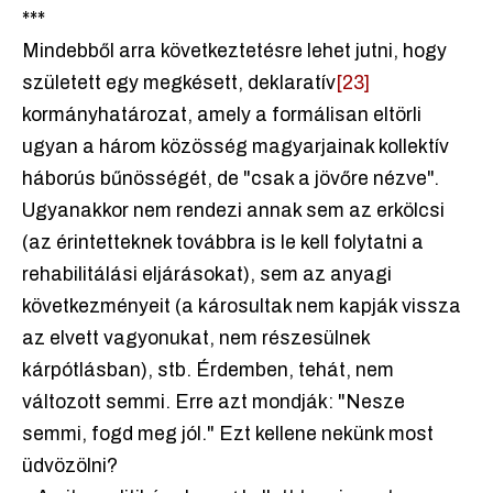
***
Mindebből arra következtetésre lehet jutni, hogy
született egy megkésett, deklaratív
[23]
kormányhatározat, amely a formálisan eltörli
ugyan a három közösség magyarjainak kollektív
háborús bűnösségét, de "csak a jövőre nézve".
Ugyanakkor nem rendezi annak sem az erkölcsi
(az érintetteknek továbbra is le kell folytatni a
rehabilitálási eljárásokat), sem az anyagi
következményeit (a károsultak nem kapják vissza
az elvett vagyonukat, nem részesülnek
kárpótlásban), stb. Érdemben, tehát, nem
változott semmi. Erre azt mondják: "Nesze
semmi, fogd meg jól." Ezt kellene nekünk most
üdvözölni?