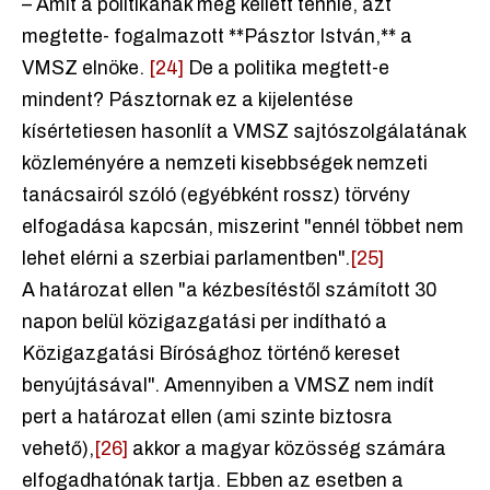
– Amit a politikának meg kellett tennie, azt
megtette- fogalmazott **Pásztor István,** a
VMSZ elnöke.
[24]
De a politika megtett-e
mindent? Pásztornak ez a kijelentése
kísértetiesen hasonlít a VMSZ sajtószolgálatának
közleményére a nemzeti kisebbségek nemzeti
tanácsairól szóló (egyébként rossz) törvény
elfogadása kapcsán, miszerint "ennél többet nem
lehet elérni a szerbiai parlamentben".
[25]
A határozat ellen "a kézbesítéstől számított 30
napon belül közigazgatási per indítható a
Közigazgatási Bírósághoz történő kereset
benyújtásával". Amennyiben a VMSZ nem indít
pert a határozat ellen (ami szinte biztosra
vehető),
[26]
akkor a magyar közösség számára
elfogadhatónak tartja. Ebben az esetben a