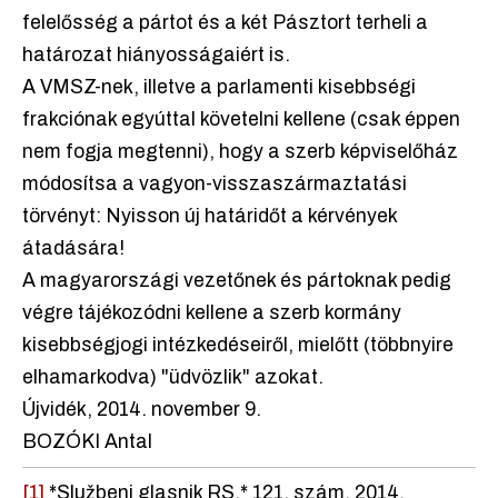
felelősség a pártot és a két Pásztort terheli a
határozat hiányosságaiért is.
A VMSZ-nek, illetve a parlamenti kisebbségi
frakciónak egyúttal követelni kellene (csak éppen
nem fogja megtenni), hogy a szerb képviselőház
módosítsa a vagyon-visszaszármaztatási
törvényt: Nyisson új határidőt a kérvények
átadására!
A magyarországi vezetőnek és pártoknak pedig
végre tájékozódni kellene a szerb kormány
kisebbségjogi intézkedéseiről, mielőtt (többnyire
elhamarkodva) "üdvözlik" azokat.
Újvidék, 2014. november 9.
BOZÓKI Antal
[1]
*Službeni glasnik RS,* 121. szám, 2014.