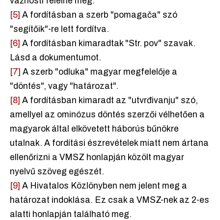
važnosti felelne meg.
[5]
A fordításban a szerb "pomagača" szó
"segítőik"-re lett fordítva.
[6]
A fordításban kimaradtak "Str. pov" szavak.
Lásd a dokumentumot.
[7]
A szerb "odluka" magyar megfelelője a
"döntés", vagy "határozat".
[8]
A fordításban kimaradt az "utvrđivanju" szó,
amellyel az ominózus döntés szerzői vélhetően a
magyarok által elkövetett háborús bűnökre
utalnak. A fordítási észrevételek miatt nem ártana
ellenőrizni a VMSZ honlapján közölt magyar
nyelvű szöveg egészét.
[9]
A Hivatalos Közlönyben nem jelent meg a
határozat indoklása. Ez csak a VMSZ-nek az 2-es
alatti honlapján található meg.