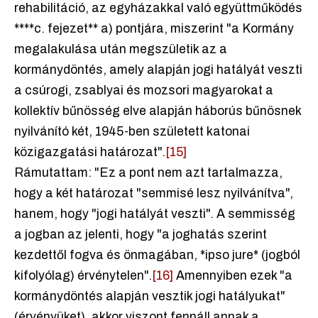
rehabilitáció, az egyházakkal való együttműködés
****c. fejezet** a) pontjára, miszerint "a Kormány
megalakulása után megszületik az a
kormánydöntés, amely alapján jogi hatályát veszti
a csúrogi, zsablyai és mozsori magyarokat a
kollektív bűnösség elve alapján háborús bűnösnek
nyilvánító két, 1945-ben született katonai
közigazgatási határozat".
[15]
Rámutattam: "Ez a pont nem azt tartalmazza,
hogy a két határozat "semmisé lesz nyilvánítva",
hanem, hogy "jogi hatályát veszti". A semmisség
a jogban az jelenti, hogy "a joghatás szerint
kezdettől fogva és önmagában, *ipso jure* (jogból
kifolyólag) érvénytelen".
[16]
Amennyiben ezek "a
kormánydöntés alapján vesztik jogi hatályukat"
(érvényüket), akkor viszont fennáll annak a