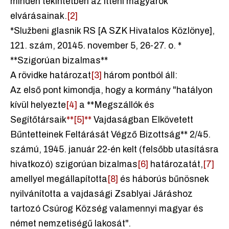
minden tekintetben az itteni magyarok
elvárásainak.
[2]
*Službeni glasnik RS [A SZK Hivatalos Közlönye],
121. szám, 20145. november 5, 26-27. o. *
**Szigorúan bizalmas**
A rövidke határozat
[3]
három pontból áll:
Az első pont kimondja, hogy a kormány "hatályon
kívül helyezte
[4]
a **Megszállók és
Segítőtársaik
**[5]**
Vajdaságban Elkövetett
Bűntetteinek Feltárását Végző Bizottság** 2/45.
számú, 1945. január 22-én kelt (felsőbb utasításra
hivatkozó) szigorúan bizalmas
[6]
határozatát,
[7]
amellyel megállapította
[8]
és háborús bűnösnek
nyilvánította a vajdasági Zsablyai Járáshoz
tartozó Csúrog Község valamennyi magyar és
német nemzetiségű lakosát".