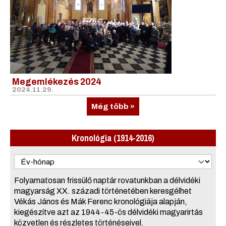
Megemlékezés 2024
2024.11.29.
Még több »
Kronológia (1914-2016)
Folyamatosan frissülő naptár rovatunkban a délvidéki
magyarság XX. századi történetében keresgélhet
Vékás János és Mák Ferenc kronológiája alapján,
kiegészítve azt az 1944-45-ös délvidéki magyarirtás
közvetlen és részletes történéseivel.