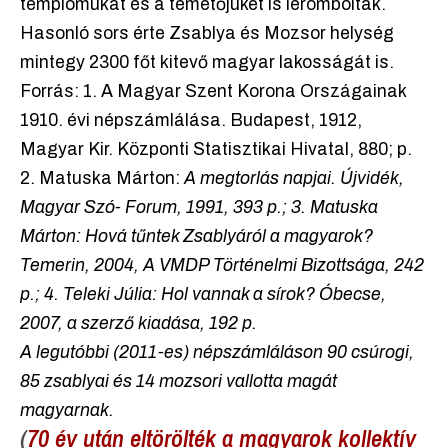
templomukat és a temetőjüket is lerombolták.
Hasonló sors érte Zsablya és Mozsor helység
mintegy 2300 főt kitevő magyar lakosságát is.
Forrás: 1. A Magyar Szent Korona Országainak
1910. évi népszámlálása. Budapest, 1912,
Magyar Kir. Központi Statisztikai Hivatal, 880; p.
2. Matuska Márton:
A
megtorlás napjai. Újvidék,
Magyar Szó- Forum, 1991, 393 p.; 3. Matuska
Márton: Hová tűntek Zsablyáról a magyarok?
Temerin, 2004, A VMDP Történelmi Bizottsága, 242
p.; 4. Teleki Júlia: Hol vannak a sírok? Óbecse,
2007, a szerző kiadása, 192 p.
A legutóbbi (2011-es) népszámláláson 90 csúrogi,
85 zsablyai és 14 mozsori vallotta magát
magyarnak.
(
70 év után eltörölték a magyarok kollektív