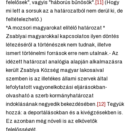
felelősek", vagyis "háborús bűnösök".
[11]
(Hogy
mi lett a sorsuk az a határozatból nem derül ki, de
feltételezhető.)
*A mozsori magyarokat elítélő határozat *
Zsablyai magyarokkal kapcsolatos ilyen döntés
létezéséről a történészek nem tudnak, illetve
ismert történelmi források erre nem utalnak.- Az
idézett határozat analógia alapján alkalmazásra
került Zsablya Község magyar lakosaival
szemben is az illetékes állami szervek által
lefolytatott vagyonelkobzási eljárásokban-
olvasható a szerb kormányhatározat
indoklásának negyedik bekezdésében.
[12]
Tegyük
hozzá: a deportálásokban és a kivégzésekben is.
Ez azonban még növeli is az elkövetők
felelősségét.