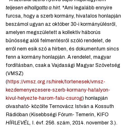
teljesen elhallgatta a hírt.
*Ami legalább ennyire
furcsa, hogy a szerb kormány, hivatalos honlapján
beszámol ugyan az október 30-i kormányülésről,
amelyen megszületett a kollektív háborús
bűnösség alóli felmentésről szóló rendelet, de
erről nem esik szó a hírben, és dokumentum sincs
fenn a kormány honlapján. A rendelet, magyar
fordításban, csak a Vajdasági Magyar Szövetség
(VMSZ)
(
https://vmsz.org.rs/hirek/tortenesek/vmsz-
kezdemenyezesere-szerb-kormany-hatalyon-
kivul-helyezte-harom-falu-csurog
) honlapján
olvasható- közölte Ternovácz István a Kossuth
Rádióban (Kisebbségi Fórum- Temerin, KIFO
HÍRLEVÉL,
I. évf. 256. szám, 2014. november 3.).