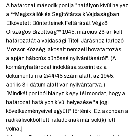
A határozat második pontja "hatályon kívül helyezi
a **Megszállók és Segítőtársaik Vajdaságban
Elkövetett Bűntetteinek Feltárását Végző
Országos Bizottság** 1945. március 26-án kelt
határozatát a vajdasági Titeli Járáshoz tartozó
Mozsor Község lakosait nemzeti hovatartozás
alapján háborús bűnössé nyilvánításáról". (A
kormányhatározat indoklása szerint ez a
dokumentum a 2i44/45 szám alatt, az 1945.
április 3-i dátum alatt van nyilvántartva.)
[Mindkét pontból hiányzik egy fél mondat, hogy a
határozat hatályon kívül helyezése "a jogi
következményeivel együtt" történik. Ez azonban a
radikálisokból lett haladóknak már sok(k) lett
volna.]