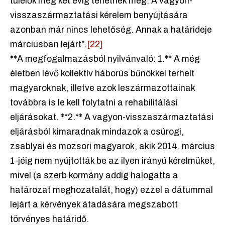
túlélők még két évig tehetnek meg. A vagyon-
visszaszármaztatási kérelem benyújtására
azonban már nincs lehetőség. Annak a határideje
márciusban lejárt".
[22]
**A megfogalmazásból nyilvánvaló: 1.** A még
életben lévő kollektív háborús bűnökkel terhelt
magyaroknak, illetve azok leszármazottainak
továbbra is le kell folytatni a rehabilitálási
eljárásokat. **2.** A vagyon-visszaszármaztatási
eljárásból kimaradnak mindazok a csúrogi,
zsablyai és mozsori magyarok, akik 2014. március
1-jéig nem nyújtották be az ilyen irányú kérelmüket,
mivel (a szerb kormány addig halogatta a
határozat meghozatalát, hogy) ezzel a dátummal
lejárt a kérvények átadására megszabott
törvényes határidő.