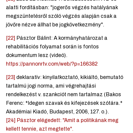
alatti fordításban: "jogerős végzés hatályának
megszüntetésről szóló végzés alapján csak a
jövőre nézve állhat be jogkövetkezmény".
[22]
Pásztor Bálint: A kormányhatározat a
rehabilitációs folyamat során is fontos
dokumentum lesz (videó).
https://pannonrtv.com/web/?p=166382
[23]
deklaratív: kinyilatkoztató, kikiáltó, bemutató
tartalmú jogi norma, ami végrehajtási
rendelkezést v. szankciót nem tartalmaz (Bakos
Ferenc: *Idegen szavak és kifejezések szótára.*
Akadémiai Kiadó, Budapest, 2006, 127. o.).
[24]
Pásztor elégedett: "Amit a politikának meg
kellett tennie, azt megtette".