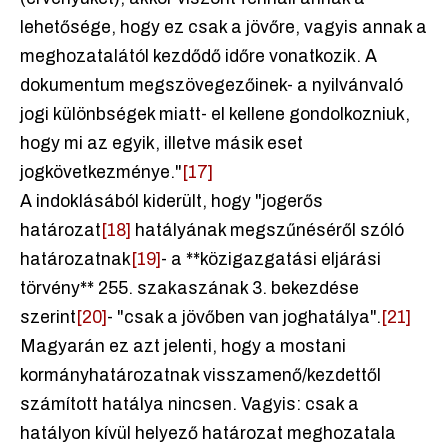
lehetősége, hogy ez csak a jövőre, vagyis annak a
meghozatalától kezdődő időre vonatkozik. A
dokumentum megszövegezőinek- a nyilvánvaló
jogi különbségek miatt- el kellene gondolkozniuk,
hogy mi az egyik, illetve másik eset
jogkövetkezménye."
[17]
A indoklásából kiderült, hogy "jogerős
határozat
[18]
hatályának megszűnéséről szóló
határozatnak
[19]
- a **közigazgatási eljárási
törvény** 255. szakaszának 3. bekezdése
szerint
[20]
- "csak a jövőben van joghatálya".
[21]
Magyarán ez azt jelenti, hogy a mostani
kormányhatározatnak visszamenő/kezdettől
számított hatálya nincsen. Vagyis: csak a
hatályon kívül helyező határozat meghozatala