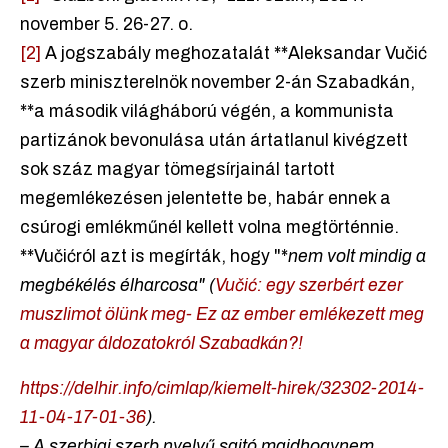
november 5. 26-27. o.
[2]
A jogszabály meghozatalát **Aleksandar Vučić
szerb miniszterelnök november 2-án Szabadkán,
**a második világháború végén, a kommunista
partizánok bevonulása után ártatlanul kivégzett
sok száz magyar tömegsírjainál tartott
megemlékezésen jelentette be, habár ennek a
csúrogi emlékműnél kellett volna megtörténnie.
**Vučićról azt is megírták, hogy "*
nem volt mindig a
megbékélés élharcosa" (
Vučić: egy szerbért ezer
muszlimot ölünk meg- Ez az ember emlékezett meg
a magyar áldozatokról Szabadkán?!
https://delhir.info/cimlap/kiemelt-hirek/32302-2014-
11-04-17-01-36
).
– A szerbiai szerb nyelvű sajtó majdhogynem