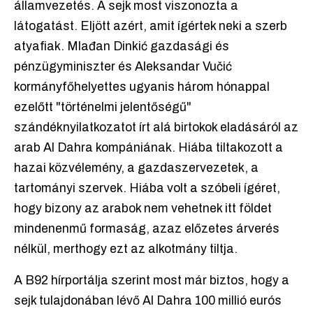
államvezetés. A sejk most viszonozta a
látogatást. Eljött azért, amit ígértek neki a szerb
atyafiak. Mlađan Dinkić gazdasági és
pénzügyminiszter és Aleksandar Vučić
kormányfőhelyettes ugyanis három hónappal
ezelőtt "történelmi jelentőségű"
szándéknyilatkozatot írt alá birtokok eladásáról az
arab Al Dahra kompániának. Hiába tiltakozott a
hazai közvélemény, a gazdaszervezetek, a
tartományi szervek. Hiába volt a szóbeli ígéret,
hogy bizony az arabok nem vehetnek itt földet
mindenenmű formaság, azaz előzetes árverés
nélkül, merthogy ezt az alkotmány tiltja.
A B92 hírportálja szerint most már biztos, hogy a
sejk tulajdonában lévő Al Dahra 100 millió eurós