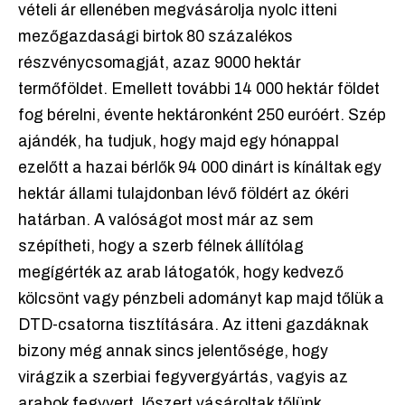
vételi ár ellenében megvásárolja nyolc itteni
mezőgazdasági birtok 80 százalékos
részvénycsomagját, azaz 9000 hektár
termőföldet. Emellett további 14 000 hektár földet
fog bérelni, évente hektáronként 250 euróért. Szép
ajándék, ha tudjuk, hogy majd egy hónappal
ezelőtt a hazai bérlők 94 000 dinárt is kínáltak egy
hektár állami tulajdonban lévő földért az ókéri
határban. A valóságot most már az sem
szépítheti, hogy a szerb félnek állítólag
megígérték az arab látogatók, hogy kedvező
kölcsönt vagy pénzbeli adományt kap majd tőlük a
DTD-csatorna tisztítására. Az itteni gazdáknak
bizony még annak sincs jelentősége, hogy
virágzik a szerbiai fegyvergyártás, vagyis az
arabok fegyvert, lőszert vásároltak tőlünk.