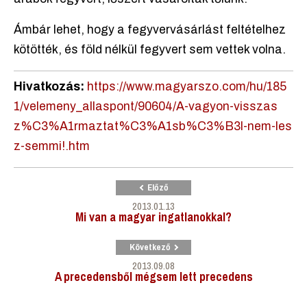
Ámbár lehet, hogy a fegyvervásárlást feltételhez
kötötték, és föld nélkül fegyvert sem vettek volna.
Hivatkozás:
https://www.magyarszo.com/hu/185
1/velemeny_allaspont/90604/A-vagyon-visszas
z%C3%A1rmaztat%C3%A1sb%C3%B3l-nem-les
z-semmi!.htm
Előző
2013.01.13
Mi van a magyar ingatlanokkal?
Következő
2013.09.08
A precedensből mégsem lett precedens