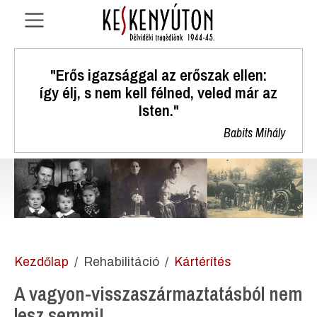
"Erős igazsággal az erőszak ellen:
így élj, s nem kell félned, veled már az
Isten."
Babits Mihály
Kezdőlap
Rehabilitáció
Kártérítés
A vagyon-visszaszármaztatásból nem
lesz semmi!