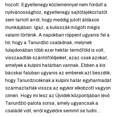
hozott. Egyetlenegy közleménnyel nem fordult a
nyilvánossághoz, egyetlenegy sajtótájékoztatót
sem tartott arról, hogy meddig jutott áldásos
munkájában. Igaz, a kulisszák mögött mégis
valami történik. A napokban röppent ugyanis fel a
hír, hogy a Tanurdžić családnak, melynek
tulajdonában több ezer hektár termőföld is volt,
visszaadták szántóföldjeiket, azaz csak azokat,
amelyek a kulpini határban vannak. Ebben a kis
bácskai faluban ugyanis az emberek azt beszélik,
hogy Tanurdzicéknak a kulpini határ egyharmadát
származtatták vissza az egykor elkobzott vagyon
címén. Hogy mi lesz az Újvidék központjában lévő
Tanurdžić-palota sorsa, amely ugyancsak a
családé volt, erről egyelőre semmit se tudni...