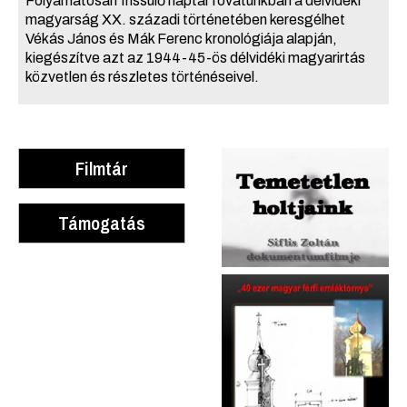
Folyamatosan frissülő naptár rovatunkban a délvidéki
magyarság XX. századi történetében keresgélhet
Vékás János és Mák Ferenc kronológiája alapján,
kiegészítve azt az 1944-45-ös délvidéki magyarirtás
közvetlen és részletes történéseivel.
Filmtár
Támogatás