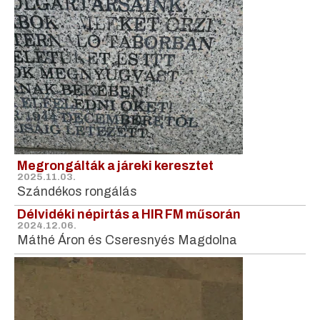
Megrongálták a járeki keresztet
2025.11.03.
Szándékos rongálás
Délvidéki népirtás a HIR FM műsorán
2024.12.06.
Máthé Áron és Cseresnyés Magdolna