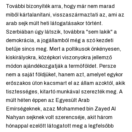
További bizonyíték arra, hogy már nem marad
miből kártalanítani, visszaszármaztati az, ami az
arab sejk múlt heti látogatásakor történt.
Szerbiában úgy látszik, továbbra "sem lakik" a
demokrácia, a jogállamból még a szó kezdeti
betűje sincs meg. Mert a poltikusok önkényesen,
kiskirályokra, középkori viszonyokra jellemző
módon ajándékozgatják a termöföldet. Persze
nem a saját földjüket, hanem azt, amelyet egykor
erőszakos úton kacsmart el az állam azoktól, akik
tisztességes, kitartó munkával szerezték meg. A
múlt héten éppen az Egyesült Arab
Emírségeknek, azaz Mohammed bin Zayed Al
Nahyan sejknek volt szerencséje, akit három
hónappal ezelőtt látogatott meg a legfelsőbb