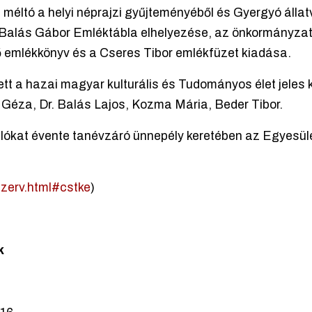
éltó a helyi néprajzi gyűjteményéből és Gyergyó állatvi
 Balás Gábor Emléktábla elhelyezése, az önkormányzat
 emlékkönyv és a Cseres Tibor emlékfüzet kiadása.
tt a hazai magyar kulturális és Tudományos élet jeles k
éza, Dr. Balás Lajos, Kozma Mária, Beder Tibor.
ókat évente tanévzáró ünnepély keretében az Egyesül
szerv.html#cstke
)
k