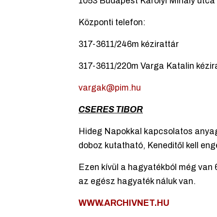
1053 Budapest Károlyi Mihály utca 
Központi telefon:
317-3611/246m kézirattár
317-3611/220m Varga Katalin kézir
vargak@pim.hu
CSERES TIBOR
Hideg Napokkal kapcsolatos anyago
doboz kutatható, Keneditől kell eng
Ezen kívül a hagyatékból még van 6
az egész hagyaték náluk van.
WWW.ARCHIVNET.HU