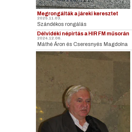
Megrongálták a járeki keresztet
2025.11.03.
Szándékos rongálás
Délvidéki népirtás a HIR FM műsorán
2024.12.06.
Máthé Áron és Cseresnyés Magdolna