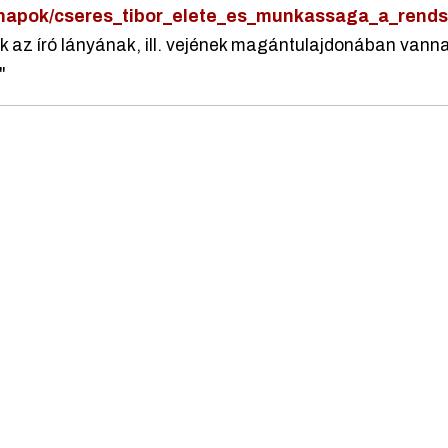
znapok/cseres_tibor_elete_es_munkassaga_a_rends
ok az író lányának, ill. vejének magántulajdonában van
"