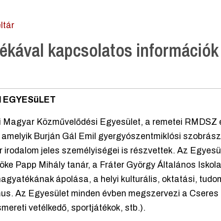
éltár
ékával kapcsolatos információk
I EGYESüLET
élyi Magyar Közművelődési Egyesület, a remetei RMDS
ére, amelyik Burján Gál Emil gyergyószentmiklósi szobrá
irodalom jeles személyiségei is részvettek. Az Egye
ke Papp Mihály tanár, a Fráter György Általános Iskola
 hagyatékának ápolása, a helyi kulturális, oktatási, t
mus. Az Egyesület minden évben megszervezi a Cseres 
ereti vetélkedő, sportjátékok, stb.).