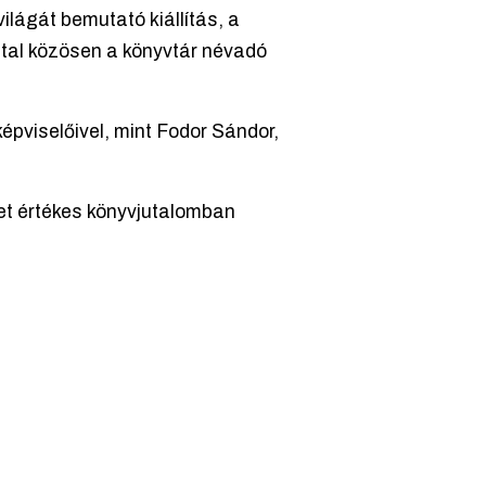
lágát bemutató kiállítás, a
tal közösen a könyvtár névadó
épviselőivel, mint Fodor Sándor,
et értékes könyvjutalomban