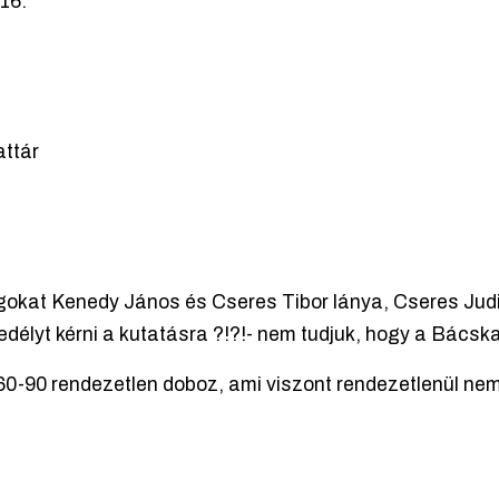
16.
attár
kat Kenedy János és Cseres Tibor lánya, Cseres Judit 
edélyt kérni a kutatásra ?!?!- nem tudjuk, hogy a Bácska
0-90 rendezetlen doboz, ami viszont rendezetlenül nem