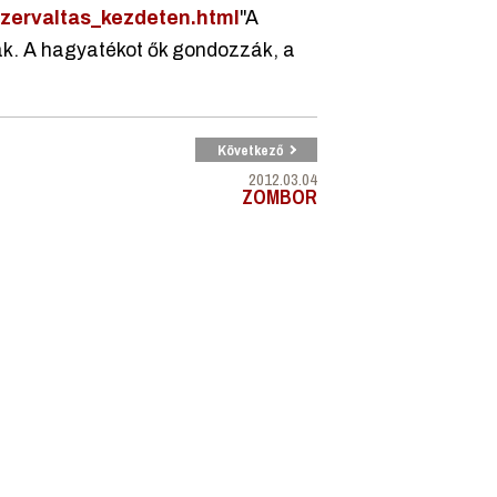
zervaltas_kezdeten.html
"A
nak. A hagyatékot ők gondozzák, a
Következő
2012.03.04
ZOMBOR