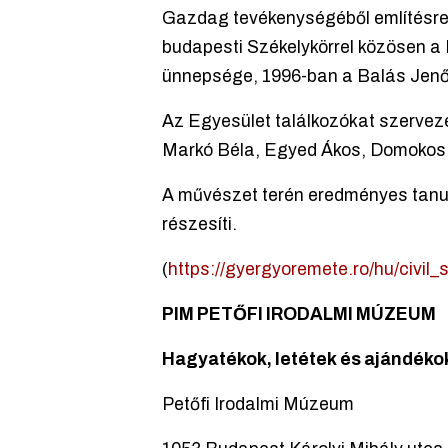
Gazdag tevékenységéből említésre m
budapesti Székelykörrel közösen a
ünnepsége, 1996-ban a Balás Jenő
Az Egyesület találkozókat szerveze
Markó Béla, Egyed Ákos, Domokos G
A művészet terén eredményes tanul
részesíti.
(
https://gyergyoremete.ro/hu/civil_
PIM PETŐFI IRODALMI MÚZEUM
Hagyatékok, letétek és ajándéko
Petőfi Irodalmi Múzeum