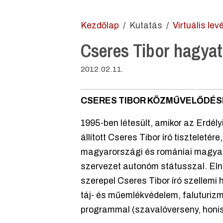
Kezdőlap
Kutatás
Virtuális lev
Cseres Tibor hagyat
2012.02.11.
CSERES TIBOR KÖZMŰVELŐDÉS
1995-ben létesült, amikor az Erd
állított Cseres Tibor író tisztelet
magyarországi és romániai magyar 
szervezet autonóm státusszal. Elnö
szerepel Cseres Tibor író szellemi
táj- és műemlékvédelem, faluturiz
programmal (szavalóverseny, honism