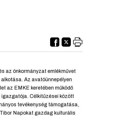
Z és az önkormányzat emlékművet
sz alkotása. Az avatóünnepélyen
sület az EMKE keretében működő
 igazgatója. Célkitűzései között
udományos tevékenység támogatása,
Tibor Napokat gazdag kulturális