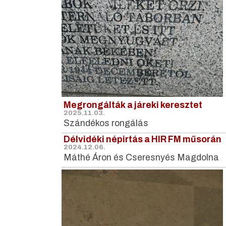
Megrongálták a járeki keresztet
2025.11.03.
Szándékos rongálás
Délvidéki népirtás a HIR FM műsorán
2024.12.06.
Máthé Áron és Cseresnyés Magdolna