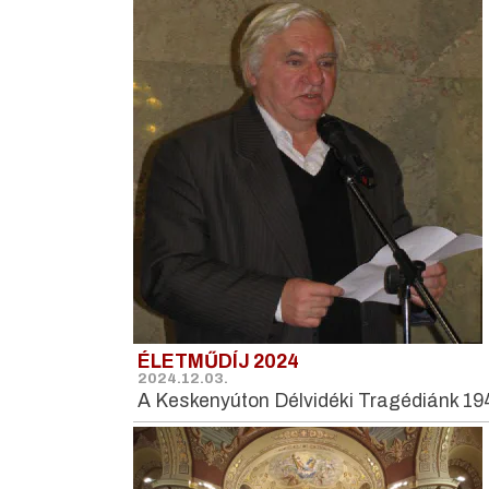
ÉLETMŰDÍJ 2024
2024.12.03.
A Keskenyúton Délvidéki Tragédiánk 19