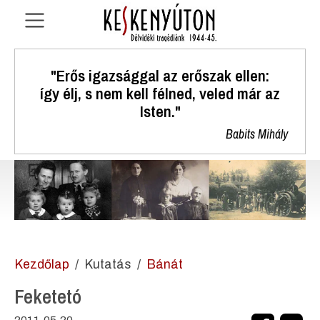
"Erős igazsággal az erőszak ellen:
így élj, s nem kell félned, veled már az
Isten."
Babits Mihály
Kezdőlap
Kutatás
Bánát
Feketetó
2011.05.20.