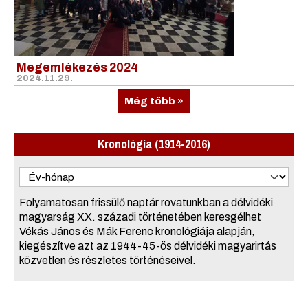
Megemlékezés 2024
2024.11.29.
Még több »
Kronológia (1914-2016)
Folyamatosan frissülő naptár rovatunkban a délvidéki
magyarság XX. századi történetében keresgélhet
Vékás János és Mák Ferenc kronológiája alapján,
kiegészítve azt az 1944-45-ös délvidéki magyarirtás
közvetlen és részletes történéseivel.