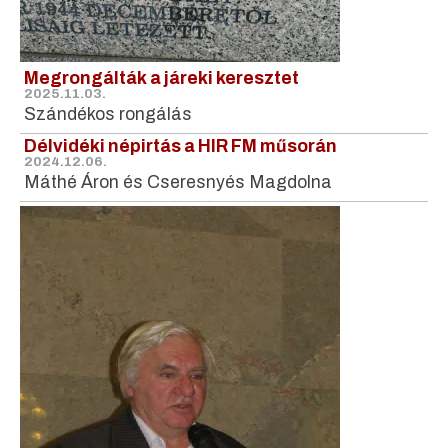
Megrongálták a járeki keresztet
2025.11.03.
Szándékos rongálás
Délvidéki népirtás a HIR FM műsorán
2024.12.06.
Máthé Áron és Cseresnyés Magdolna