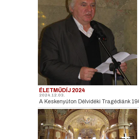
ÉLETMŰDÍJ 2024
2024.12.03.
A Keskenyúton Délvidéki Tragédiánk 19