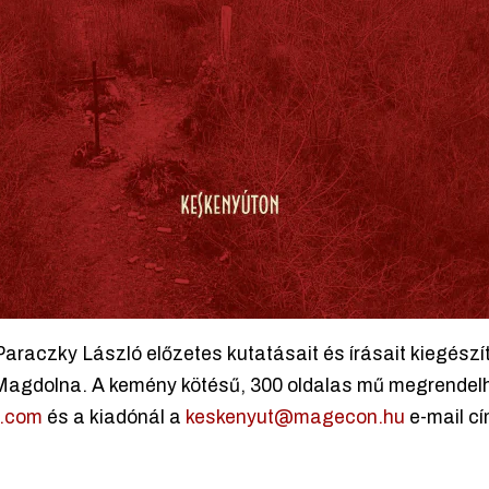
raczky László előzetes kutatásait és írásait kiegészít
Magdolna. A kemény kötésű, 300 oldalas mű megrendelh
l.com
és a kiadónál a
keskenyut@magecon.hu
e-mail c