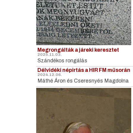
Megrongálták a járeki keresztet
2025.11.03.
Szándékos rongálás
Délvidéki népirtás a HIR FM műsorán
2024.12.06.
Máthé Áron és Cseresnyés Magdolna