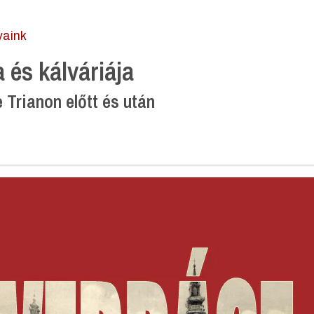
yaink
 és kálváriája
 Trianon előtt és után