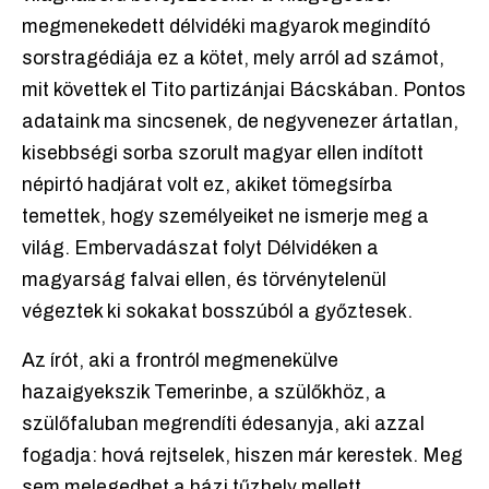
megmenekedett délvidéki magyarok megindító
sorstragédiája ez a kötet, mely arról ad számot,
mit követtek el Tito partizánjai Bácskában. Pontos
adataink ma sincsenek, de negyvenezer ártatlan,
kisebbségi sorba szorult magyar ellen indított
népirtó hadjárat volt ez, akiket tömegsírba
temettek, hogy személyeiket ne ismerje meg a
világ. Embervadászat folyt Délvidéken a
magyarság falvai ellen, és törvénytelenül
végeztek ki sokakat bosszúból a győztesek.
Az írót, aki a frontról megmenekülve
hazaigyekszik Temerinbe, a szülőkhöz, a
szülőfaluban megrendíti édesanyja, aki azzal
fogadja: hová rejtselek, hiszen már kerestek. Meg
sem melegedhet a házi tűzhely mellett,