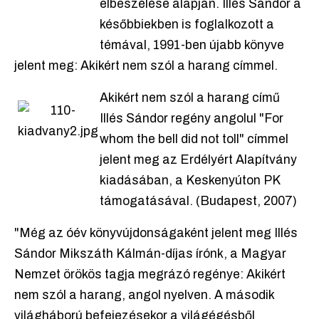
elbeszélése alapján. Illés Sándor a
későbbiekben is foglalkozott a
témával, 1991-ben újabb könyve
jelent meg: Akikért nem szól a harang címmel.
Akikért nem szól a harang című
Illés Sándor regény angolul "For
whom the bell did not toll" címmel
jelent meg az Erdélyért Alapítvány
kiadásában, a Keskenyúton PK
támogatásával. (Budapest, 2007)
"Még az óév könyvújdonságaként jelent meg Illés
Sándor Mikszáth Kálmán-díjas írónk, a Magyar
Nemzet örökös tagja megrázó regénye: Akikért
nem szól a harang, angol nyelven. A második
világháború befejezésekor a világégésből