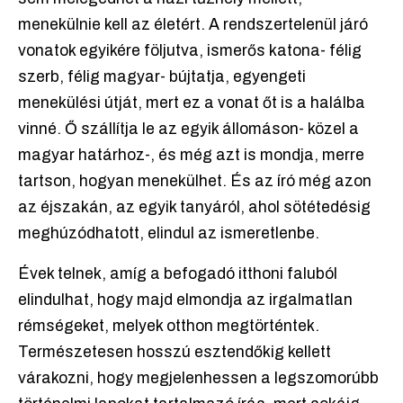
menekülnie kell az életért. A rendszertelenül járó
vonatok egyikére följutva, ismerős katona- félig
szerb, félig magyar- bújtatja, egyengeti
menekülési útját, mert ez a vonat őt is a halálba
vinné. Ő szállítja le az egyik állomáson- közel a
magyar határhoz-, és még azt is mondja, merre
tartson, hogyan menekülhet. És az író még azon
az éjszakán, az egyik tanyáról, ahol sötétedésig
meghúzódhatott, elindul az ismeretlenbe.
Évek telnek, amíg a befogadó itthoni faluból
elindulhat, hogy majd elmondja az irgalmatlan
rémségeket, melyek otthon megtörténtek.
Természetesen hosszú esztendőkig kellett
várakozni, hogy megjelenhessen a legszomorúbb