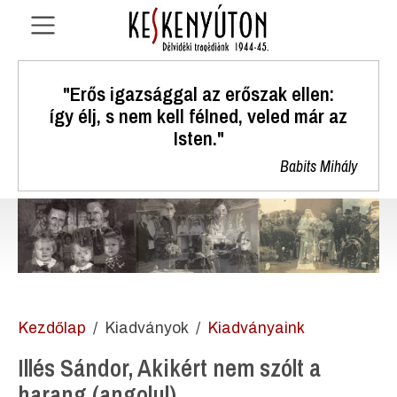
"Erős igazsággal az erőszak ellen:
így élj, s nem kell félned, veled már az
Isten."
Babits Mihály
Kezdőlap
Kiadványok
Kiadványaink
Illés Sándor, Akikért nem szólt a
harang (angolul)