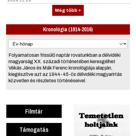
2024.11.29.
Még több »
Kronológia (1914-2016)
Folyamatosan frissülő naptár rovatunkban a délvidéki
magyarság XX. századi történetében keresgélhet
Vékás János és Mák Ferenc kronológiája alapján,
kiegészítve azt az 1944-45-ös délvidéki magyarirtás
közvetlen és részletes történéseivel.
Filmtár
Támogatás