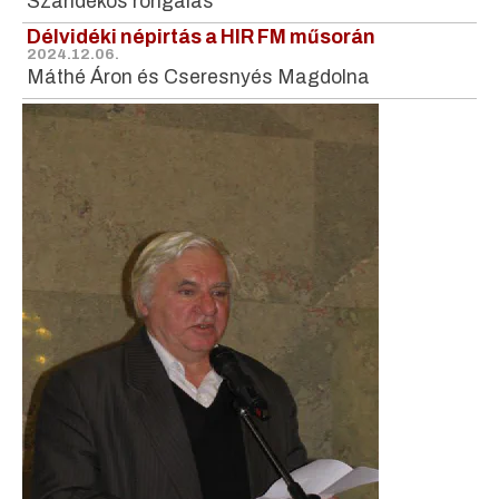
Szándékos rongálás
Délvidéki népirtás a HIR FM műsorán
2024.12.06.
Máthé Áron és Cseresnyés Magdolna