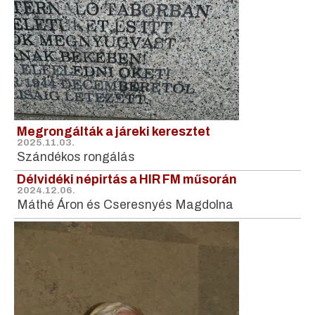
Megrongálták a járeki keresztet
2025.11.03.
Szándékos rongálás
Délvidéki népirtás a HIR FM műsorán
2024.12.06.
Máthé Áron és Cseresnyés Magdolna