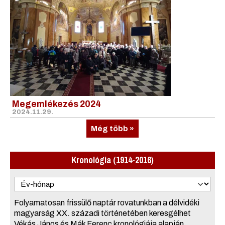
Megemlékezés 2024
2024.11.29.
Még több »
Kronológia (1914-2016)
Folyamatosan frissülő naptár rovatunkban a délvidéki
magyarság XX. századi történetében keresgélhet
Vékás János és Mák Ferenc kronológiája alapján,