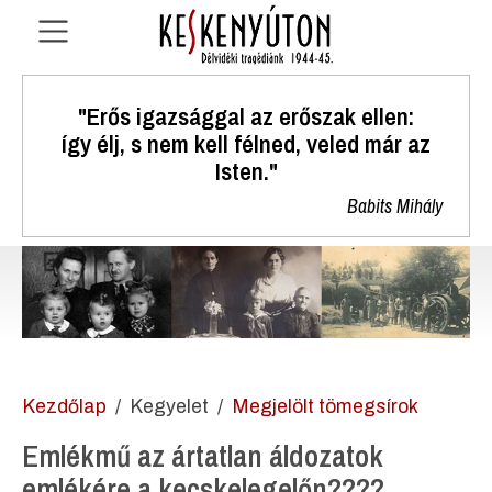
"Erős igazsággal az erőszak ellen:
így élj, s nem kell félned, veled már az
Isten."
Babits Mihály
Kezdőlap
Kegyelet
Megjelölt tömegsírok
Emlékmű az ártatlan áldozatok
emlékére a kecskelegelőn????