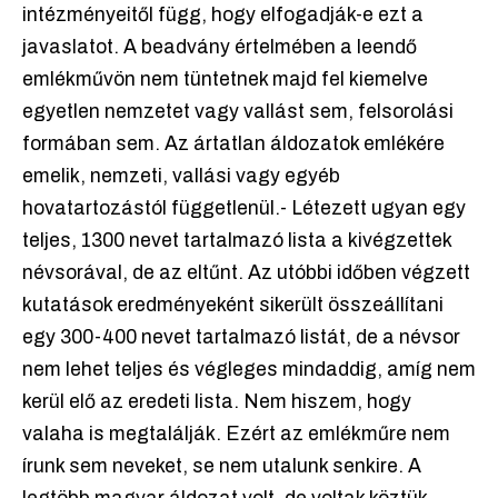
intézményeitől függ, hogy elfogadják-e ezt a
javaslatot. A beadvány értelmében a leendő
emlékművön nem tüntetnek majd fel kiemelve
egyetlen nemzetet vagy vallást sem, felsorolási
formában sem. Az ártatlan áldozatok emlékére
emelik, nemzeti, vallási vagy egyéb
hovatartozástól függetlenül.- Létezett ugyan egy
teljes, 1300 nevet tartalmazó lista a kivégzettek
névsorával, de az eltűnt. Az utóbbi időben végzett
kutatások eredményeként sikerült összeállítani
egy 300-400 nevet tartalmazó listát, de a névsor
nem lehet teljes és végleges mindaddig, amíg nem
kerül elő az eredeti lista. Nem hiszem, hogy
valaha is megtalálják. Ezért az emlékműre nem
írunk sem neveket, se nem utalunk senkire. A