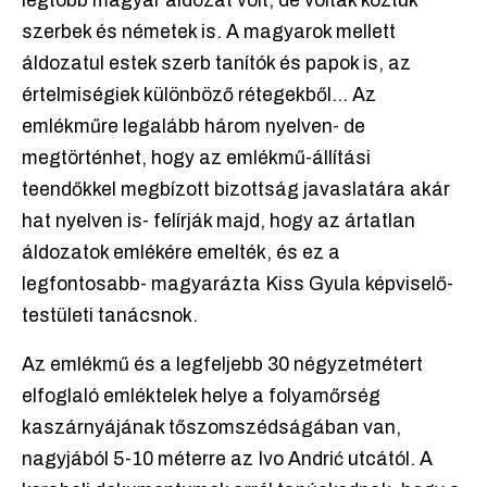
legtöbb magyar áldozat volt, de voltak köztük
szerbek és németek is. A magyarok mellett
áldozatul estek szerb tanítók és papok is, az
értelmiségiek különböző rétegekből... Az
emlékműre legalább három nyelven- de
megtörténhet, hogy az emlékmű-állítási
teendőkkel megbízott bizottság javaslatára akár
hat nyelven is- felírják majd, hogy az ártatlan
áldozatok emlékére emelték, és ez a
legfontosabb- magyarázta Kiss Gyula képviselő-
testületi tanácsnok.
Az emlékmű és a legfeljebb 30 négyzetmétert
elfoglaló emléktelek helye a folyamőrség
kaszárnyájának tőszomszédságában van,
nagyjából 5-10 méterre az Ivo Andrić utcától. A