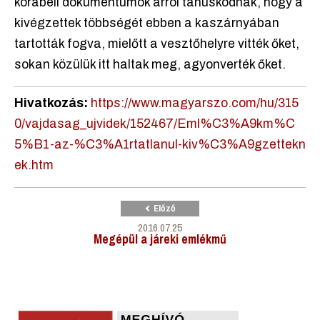
korabeli dokumentumok arról tanúskodnak, hogy a
kivégzettek többségét ebben a kaszárnyában
tartották fogva, mielőtt a vesztőhelyre vitték őket,
sokan közülük itt haltak meg, agyonverték őket.
Hivatkozás:
https://www.magyarszo.com/hu/315
0/vajdasag_ujvidek/152467/Eml%C3%A9km%C
5%B1-az-%C3%A1rtatlanul-kiv%C3%A9gzettekn
ek.htm
Előző
2016.07.25
Megépül a járeki emlékmű