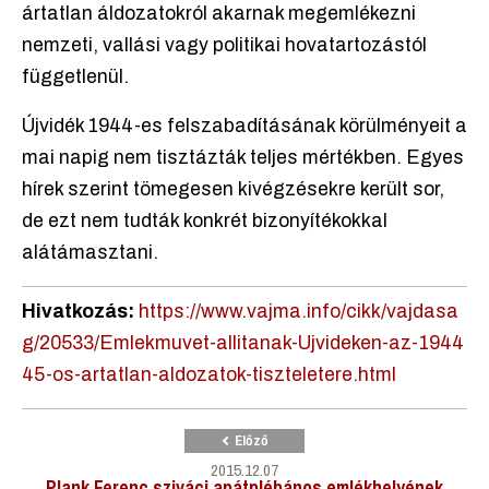
ártatlan áldozatokról akarnak megemlékezni
nemzeti, vallási vagy politikai hovatartozástól
függetlenül.
Újvidék 1944-es felszabadításának körülményeit a
mai napig nem tisztázták teljes mértékben. Egyes
hírek szerint tömegesen kivégzésekre került sor,
de ezt nem tudták konkrét bizonyítékokkal
alátámasztani.
Hivatkozás:
https://www.vajma.info/cikk/vajdasa
g/20533/Emlekmuvet-allitanak-Ujvideken-az-1944
45-os-artatlan-aldozatok-tiszteletere.html
Előző
2015.12.07
Plank Ferenc sziváci apátplébános emlékhelyének