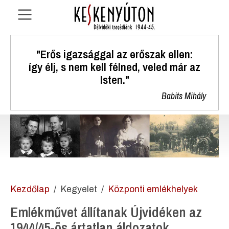
"Erős igazsággal az erőszak ellen:
így élj, s nem kell félned, veled már az
Isten."
Babits Mihály
Kezdőlap
Kegyelet
Központi emlékhelyek
Emlékművet állítanak Újvidéken az
1944/45-ös ártatlan áldozatok