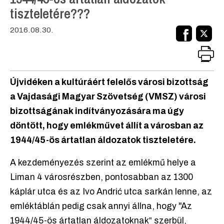
tiszteletére???
2016.08.30.
Újvidéken a kultúráért felelős városi bizottság
a Vajdasági Magyar Szövetség (VMSZ) városi
bizottságának indítványozására ma úgy
döntött, hogy emlékművet állít a városban az
1944/45-ös ártatlan áldozatok tiszteletére.
A kezdeményezés szerint az emlékmű helye a
Liman 4 városrészben, pontosabban az 1300
káplár utca és az Ivo Andrić utca sarkán lenne, az
emléktáblán pedig csak annyi állna, hogy "Az
1944/45-ös ártatlan áldozatoknak‟ szerbül,