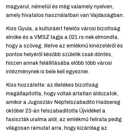
magyarul, németül és még valamely nyelven,
amely hivatalos használatban van Vajdaságban.
Kiss Gyula, a kultúráért felelős városi bizottság
elnöke és a VMSZ tagja a 021.rs-nek elmondta,
hogy a szöveg, illetve az emlékmű kinézetéről és
pontos helyéről később születik csak döntés,
hiszen annak felállításába előbb több városi
intézménynek is bele kell egyeznie.
Kiss hozzátette: az illetékes bizottság
megállapította, hogy voltak ártatlan áldozatok,
amikor a Jugoszláv Népfelszabadító Hadsereg
október 23-án felszabadította Újvidéket a
fasiszták uralma alól, az emlékmű felirata pedig
világosan rámutat arra, hogy kizárólag az