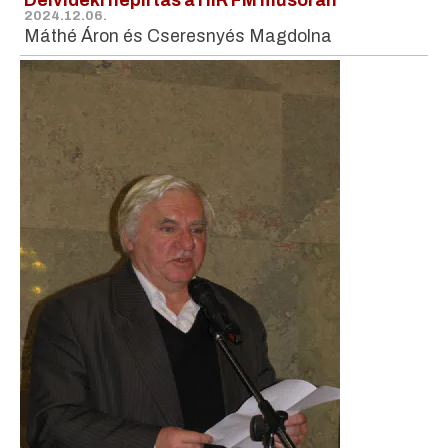
Délvidéki népirtás a HIR FM műsorán
2024.12.06.
Máthé Áron és Cseresnyés Magdolna