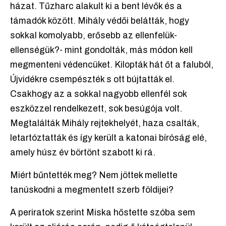
házat. Tűzharc alakult ki a bent lévők és a
támadók között. Mihály védői belátták, hogy
sokkal komolyabb, erősebb az ellenfelük-
ellenségük?- mint gondolták, más módon kell
megmenteni védencüket. Kilopták hát őt a faluból,
Újvidékre csempészték s ott bújtatták el.
Csakhogy az a sokkal nagyobb ellenfél sok
eszközzel rendelkezett, sok besúgója volt.
Megtalálták Mihály rejtekhelyét, haza csalták,
letartóztatták és így került a katonai bíróság elé,
amely húsz év börtönt szabott ki rá.
Miért bűntették meg? Nem jöttek mellette
tanúskodni a megmentett szerb földijei?
A periratok szerint Miska hőstette szóba sem