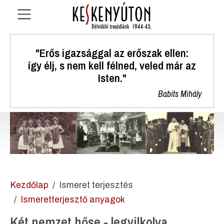
"Erős igazsággal az erőszak ellen:
így élj, s nem kell félned, veled már az
Isten."
Babits Mihály
Kezdőlap
Ismeret terjesztés
Ismeretterjesztő anyagok
Két nemzet hőse - legyilkolva