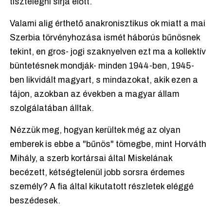
tisztelegni sírja előtt.
Valami alig érthető anakronisztikus ok miatt a mai
Szerbia törvényhozása ismét háborús bűnösnek
tekint, en gros- jogi szaknyelven ezt ma a kollektív
büntetésnek mondják- minden 1944-ben, 1945-
ben likvidált magyart, s mindazokat, akik ezen a
tájon, azokban az években a magyar állam
szolgálatában álltak.
Nézzük meg, hogyan kerültek még az olyan
emberek is ebbe a "bűnös" tömegbe, mint Horváth
Mihály, a szerb kortársai által Miskelának
becézett, kétségtelenül jobb sorsra érdemes
személy? A fia által kikutatott részletek eléggé
beszédesek.