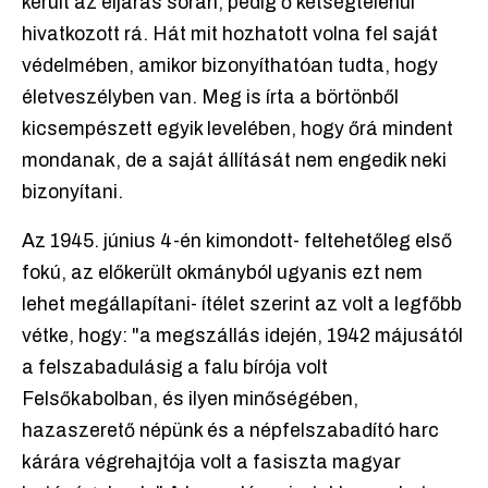
került az eljárás során, pedig ő kétségtelenül
hivatkozott rá. Hát mit hozhatott volna fel saját
védelmében, amikor bizonyíthatóan tudta, hogy
életveszélyben van. Meg is írta a börtönből
kicsempészett egyik levelében, hogy őrá mindent
mondanak, de a saját állítását nem engedik neki
bizonyítani.
Az 1945. június 4-én kimondott- feltehetőleg első
fokú, az előkerült okmányból ugyanis ezt nem
lehet megállapítani- ítélet szerint az volt a legfőbb
vétke, hogy: "a megszállás idején, 1942 májusától
a felszabadulásig a falu bírója volt
Felsőkabolban, és ilyen minőségében,
hazaszerető népünk és a népfelszabadító harc
kárára végrehajtója volt a fasiszta magyar