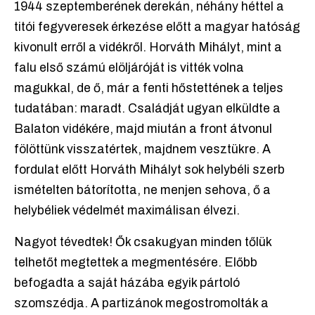
1944 szeptemberének derekán, néhány héttel a
titói fegyveresek érkezése előtt a magyar hatóság
kivonult erről a vidékről. Horváth Mihályt, mint a
falu első számú elöljáróját is vitték volna
magukkal, de ő, már a fenti hőstettének a teljes
tudatában: maradt. Családját ugyan elküldte a
Balaton vidékére, majd miután a front átvonul
fölöttünk visszatértek, majdnem vesztükre. A
fordulat előtt Horváth Mihályt sok helybéli szerb
ismételten bátorította, ne menjen sehova, ő a
helybéliek védelmét maximálisan élvezi.
Nagyot tévedtek! Ők csakugyan minden tőlük
telhetőt megtettek a megmentésére. Előbb
befogadta a saját házába egyik pártoló
szomszédja. A partizánok megostromolták a