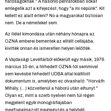
hatóságoknak." A hasonló periratokban sokat
emlegetik azt a kifejezést, hogy "a mi népünk". Kit
kellett ez alatt érteni? No a magyarokat biztosan
nem. De a németeket sem.
Az ítélet kimondása után néhány hónapra az
OZNA emberei bementek az elítélt cellájába,
kivitték onnan és ismeretlen helyen lelőtték.
A Vajdasági Levéltárból előkerült egy másik, 1976.
március 10-én, a hírhedett OZNA-tól semmivel
sem kevésbé hírhedett UDBA által kiállított
dokumentum is, amelyben ez olvasható: "Horváth
Mihály, (...) közvetlenül a háború után elhunyt."
Olyan ez, mint a szerb nyelven nem túl régen
megjelent egyik monográfiájában
megfogalmazott megjegyzés a helybéli