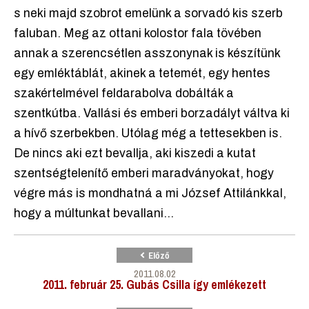
s neki majd szobrot emelünk a sorvadó kis szerb
faluban. Meg az ottani kolostor fala tövében
annak a szerencsétlen asszonynak is készítünk
egy emléktáblát, akinek a tetemét, egy hentes
szakértelmével feldarabolva dobálták a
szentkútba. Vallási és emberi borzadályt váltva ki
a hívő szerbekben. Utólag még a tettesekben is.
De nincs aki ezt bevallja, aki kiszedi a kutat
szentségtelenítő emberi maradványokat, hogy
végre más is mondhatná a mi József Attilánkkal,
hogy a múltunkat bevallani...
Előző
2011.08.02
2011. február 25. Gubás Csilla így emlékezett