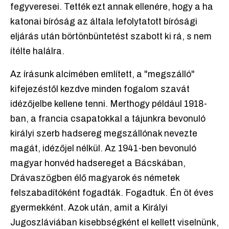
fegyveresei. Tették ezt annak ellenére, hogy a ha
katonai bíróság az általa lefolytatott bírósági
eljárás után börtönbüntetést szabott ki rá, s nem
ítélte halálra.
Az írásunk alcímében említett, a "megszálló"
kifejezéstől kezdve minden fogalom szavát
idézőjelbe kellene tenni. Merthogy például 1918-
ban, a francia csapatokkal a tájunkra bevonuló
királyi szerb hadsereg megszállónak nevezte
magát, idézőjel nélkül. Az 1941-ben bevonuló
magyar honvéd hadsereget a Bácskában,
Drávaszögben élő magyarok és németek
felszabadítóként fogadták. Fogadtuk. Én öt éves
gyermekként. Azok után, amit a Királyi
Jugoszláviában kisebbségként el kellett viselnünk,