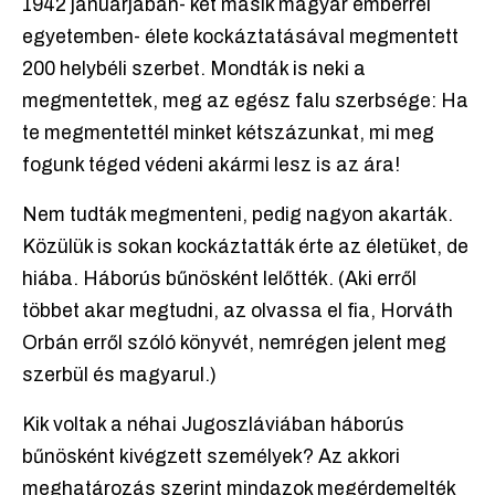
1942 januárjában- két másik magyar emberrel
egyetemben- élete kockáztatásával megmentett
200 helybéli szerbet. Mondták is neki a
megmentettek, meg az egész falu szerbsége: Ha
te megmentettél minket kétszázunkat, mi meg
fogunk téged védeni akármi lesz is az ára!
Nem tudták megmenteni, pedig nagyon akarták.
Közülük is sokan kockáztatták érte az életüket, de
hiába. Háborús bűnösként lelőtték. (Aki erről
többet akar megtudni, az olvassa el fia, Horváth
Orbán erről szóló könyvét, nemrégen jelent meg
szerbül és magyarul.)
Kik voltak a néhai Jugoszláviában háborús
bűnösként kivégzett személyek? Az akkori
meghatározás szerint mindazok megérdemelték