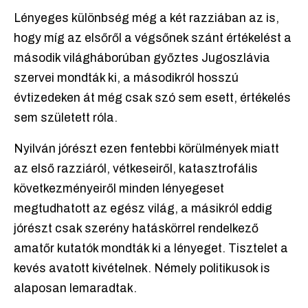
Lényeges különbség még a két razziában az is,
hogy míg az elsőről a végsőnek szánt értékelést a
második világháborúban győztes Jugoszlávia
szervei mondták ki, a másodikról hosszú
évtizedeken át még csak szó sem esett, értékelés
sem született róla.
Nyilván jórészt ezen fentebbi körülmények miatt
az első razziáról, vétkeseiről, katasztrofális
következményeiről minden lényegeset
megtudhatott az egész világ, a másikról eddig
jórészt csak szerény hatáskörrel rendelkező
amatőr kutatók mondták ki a lényeget. Tisztelet a
kevés avatott kivételnek. Némely politikusok is
alaposan lemaradtak.