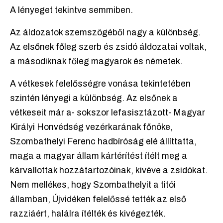
A lényeget tekintve semmiben.
Az áldozatok szemszögéből nagy a különbség.
Az elsőnek főleg szerb és zsidó áldozatai voltak,
a másodiknak főleg magyarok és németek.
A vétkesek felelősségre vonása tekintetében
szintén lényegi a különbség. Az elsőnek a
vétkeseit már a- sokszor lefasisztázott- Magyar
Királyi Honvédség vezérkarának főnöke,
Szombathelyi Ferenc hadbíróság elé állíttatta,
maga a magyar állam kártérítést ítélt meg a
kárvallottak hozzátartozóinak, kivéve a zsidókat.
Nem mellékes, hogy Szombathelyit a titói
államban, Újvidéken felelőssé tették az első
razziáért, halálra ítélték és kivégezték.