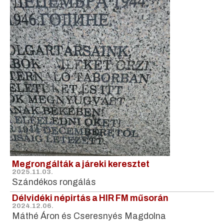
Megrongálták a járeki keresztet
2025.11.03.
Szándékos rongálás
Délvidéki népirtás a HIR FM műsorán
2024.12.06.
Máthé Áron és Cseresnyés Magdolna