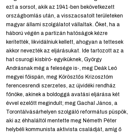
ezt a sorsot, akik az 1941-ben bekövetkezett
országbomlás után, a visszacsatolt területeken
magyar állami szolgálatot vállaltak. Őket, ha a
háború végén a partizán hatóságok kézre
kerítették, likvidálniuk kellett, ahogyan a tettesek
akkor nevezték az eljárásukat. Ide tartozott az a
hat csurogi kisbíró- egyiküknek, György
Andrásnak még a felesége is-, meg Deák Leó
megyei főispán, meg Körösztős Krizosztóm
ferencesrendi szerzetes, az újvidéki rendház
főnöke, akinek a boldoggá avatási eljárása két
évvel ezelőtt megindult; meg Gachal János, a
Torontálvásárhelyen szolgáló református püspök,
aki az éhhaláltól mentette meg Németh Péter
helybéli kommunista aktivista családját, amíg ő