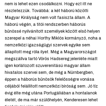
nem is lehet ezen csodálkozni. Hogy ezt itt ne
részletezzük. Továbbá: a két háború közötti
Magyar Királyság nem volt fasiszta állam. A
háború végén, a titói rendszerben háborús
bűnössé nyilvánított személyek között első helyen
szerepel a néhai Horthy Miklós kormányzó, noha a
nemzetközi igazságügyi szervek egyike sem
állapított meg róla ilyet. Még a Magyarországot
megszállva tartó Vörös Hadsereg jelenléte miatt
igen korlátozott szuverenitású magyar állam
hivatalos szervei sem, de még a Nürnbergben,
éppen a háborús bűnösök felelősségre vonása
céljából felállított nemzetközi bíróság sem. Jó tíz
évig élte még utána Portugáliában a hontalanok
életét, de ma már szülőhelyén, Kenderesen lehet