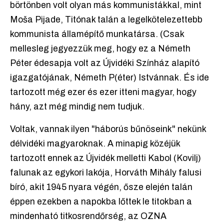
börtönben volt olyan más kommunistákkal, mint
Moša Pijade, Titónak talán a legelkötelezettebb
kommunista államépítő munkatársa. (Csak
mellesleg jegyezzük meg, hogy ez a Németh
Péter édesapja volt az Újvidéki Színház alapító
igazgatójának, Németh P(éter) Istvánnak. És ide
tartozott még ezer és ezer itteni magyar, hogy
hány, azt még mindig nem tudjuk.
Voltak, vannak ilyen "háborús bűnöseink" nekünk
délvidéki magyaroknak. A minapig közéjük
tartozott ennek az Újvidék melletti Kabol (Kovilj)
falunak az egykori lakója, Horváth Mihály falusi
bíró, akit 1945 nyara végén, ősze elején talán
éppen ezekben a napokba lőttek le titokban a
mindenható titkosrendőrség, az OZNA