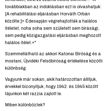
továbbiakban az indoklásban ezt is olvashatjuk:
[A rehabilitálási eljárásban Horváth Orbán
közölte:]« Édesapján végrehajtották a halálos
ítéletet, noha soha sem született sem bírásági,
sem pedig közigazgatási eljárásban meghozott
halálos ítélet.»"
Szemmellátható az akkori Katonai Bíróság és a
mostani, Újvidéki Felsőbíróság értékelése közötti
különbség.
Vagyunk már sokan, akik határozottan állítjuk,
érvekkel bizonyítjuk, hogy 1942. és 1945 között
tájunkon két razzia zajlott le.
Miben különböztek?