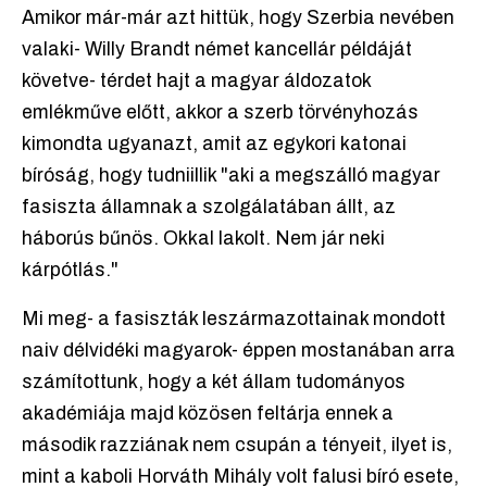
Amikor már-már azt hittük, hogy Szerbia nevében
valaki- Willy Brandt német kancellár példáját
követve- térdet hajt a magyar áldozatok
emlékműve előtt, akkor a szerb törvényhozás
kimondta ugyanazt, amit az egykori katonai
bíróság, hogy tudniillik "aki a megszálló magyar
fasiszta államnak a szolgálatában állt, az
háborús bűnös. Okkal lakolt. Nem jár neki
kárpótlás."
Mi meg- a fasiszták leszármazottainak mondott
naiv délvidéki magyarok- éppen mostanában arra
számítottunk, hogy a két állam tudományos
akadémiája majd közösen feltárja ennek a
második razziának nem csupán a tényeit, ilyet is,
mint a kaboli Horváth Mihály volt falusi bíró esete,