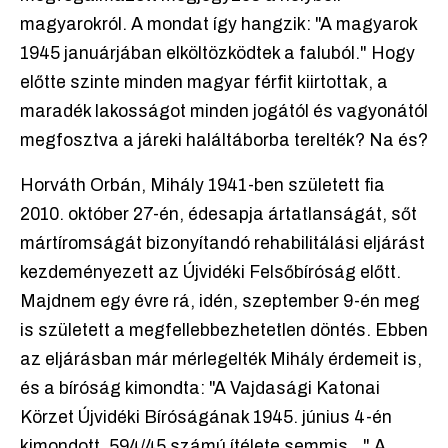
magyarokról. A mondat így hangzik: "A magyarok
1945 januárjában elköltözködtek a faluból." Hogy
előtte szinte minden magyar férfit kiirtottak, a
maradék lakosságot minden jogától és vagyonától
megfosztva a járeki haláltáborba terelték? Na és?
Horváth Orbán, Mihály 1941-ben született fia
2010. október 27-én, édesapja ártatlanságát, sőt
mártíromságát bizonyítandó rehabilitálási eljárást
kezdeményezett az Újvidéki Felsőbíróság előtt.
Majdnem egy évre rá, idén, szeptember 9-én meg
is született a megfellebbezhetetlen döntés. Ebben
az eljárásban már mérlegelték Mihály érdemeit is,
és a bíróság kimondta: "A Vajdasági Katonai
Körzet Újvidéki Bíróságának 1945. június 4-én
kimondott, 594/45 számú ítélete semmis..." A