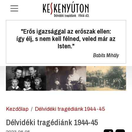
"Erős igazsággal az erőszak ellen:
így élj, s nem kell félned, veled már az
Isten."
Babits Mihály
Kezdőlap
Délvidéki tragédiánk 1944-45
Délvidéki tragédiánk 1944-45
2023.06.05.