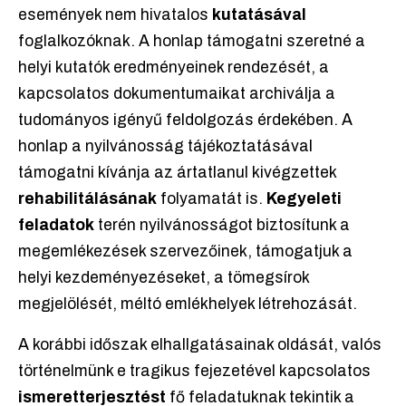
események nem hivatalos
kutatásával
foglalkozóknak. A honlap támogatni szeretné a
helyi kutatók eredményeinek rendezését, a
kapcsolatos dokumentumaikat archiválja a
tudományos igényű feldolgozás érdekében. A
honlap a nyilvánosság tájékoztatásával
támogatni kívánja az ártatlanul kivégzettek
rehabilitálásának
folyamatát is.
Kegyeleti
feladatok
terén nyilvánosságot biztosítunk a
megemlékezések szervezőinek, támogatjuk a
helyi kezdeményezéseket, a tömegsírok
megjelölését, méltó emlékhelyek létrehozását.
A korábbi időszak elhallgatásainak oldását, valós
történelmünk e tragikus fejezetével kapcsolatos
ismeretterjesztést
fő feladatuknak tekintik a