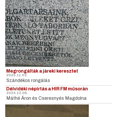
Megrongálták a járeki keresztet
2025.11.03.
Szándékos rongálás
Délvidéki népirtás a HIR FM műsorán
2024.12.06.
Máthé Áron és Cseresnyés Magdolna