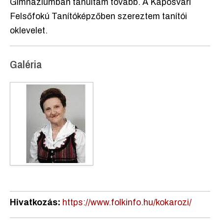
Gimnáziumban tanultam tovább. A Kaposvári
Felsőfokú Tanítóképzőben szereztem tanítói
oklevelet.
Galéria
Hivatkozás:
https://www.folkinfo.hu/kokarozi/