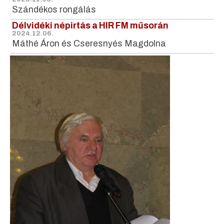
Szándékos rongálás
Délvidéki népirtás a HIR FM műsorán
2024.12.06.
Máthé Áron és Cseresnyés Magdolna