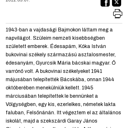
1943-ban a vajdasági Bajmokon láttam meg a
napvilágot. Szüleim nemzeti kisebbségben
született emberek. Édesapám, Kóka István
bukovinai székely származású asztalosmester,
édesanyám, Gyurcsik Mária bácskai magyar. Ő
varrónő volt. A bukovinai székelyeket 1941
májusában telepítették Bácskába, onnan 1944
októberében menekülniük kellett. 1945
márciusában telepítettek le bennünket a
Völgységben, egy kis, ezerlelkes, németek lakta
faluban, Felsőnánán. Itt végeztem el az általános
iskolát, majd a szekszárdi Garay János