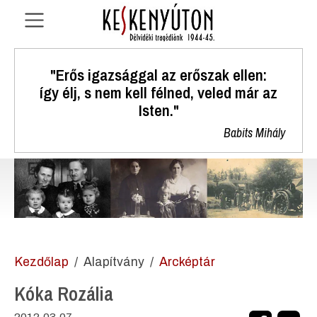
"Erős igazsággal az erőszak ellen:
így élj, s nem kell félned, veled már az
Isten."
Babits Mihály
Kezdőlap
Alapítvány
Arcképtár
Kóka Rozália
2012.03.07.