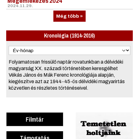
Megemlékezés 2024
2024.11.29.
Még több »
Kronológia (1914-2016)
Folyamatosan frissülő naptár rovatunkban a délvidéki
magyarság XX. századi történetében keresgélhet
Vékás János és Mák Ferenc kronológiája alapján,
kiegészítve azt az 1944-45-ös délvidéki magyarirtás
közvetlen és részletes történéseivel.
Filmtár
Támogatás