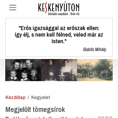
"Erős igazsággal az erőszak ellen:
így élj, s nem kell félned, veled már az
Isten."
Babits Mihály
Kezdőlap
Kegyelet
Megjelölt tömegsírok
2016.09.05.