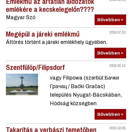
Emlékmű az ártatlan áldozatok
emlékére a kecskelegelőn????
Magyar Szó
Bővebben »
Megépül a járeki emlékmű
2016.07.25.
Áttörés történt a járeki emlékhely ügyében.
Bővebben »
Szentfülöp/Filipsdorf
2016.02.12.
vagy Filipowa (szerbül:Бачки
Грачац / Bački Gračac)
település Nyugat-Bácskában,
Hódság községben
Bővebben »
Takarítás a verbászi temetőben
2015.10.05.