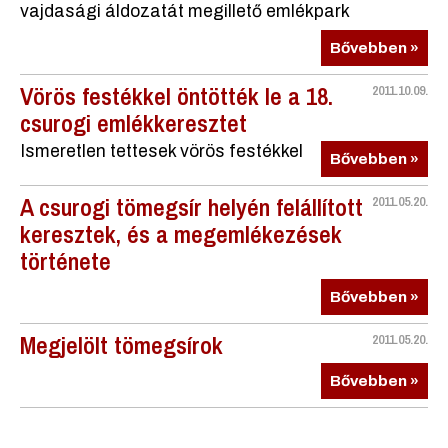
vajdasági áldozatát megillető emlékpark
Bővebben »
Vörös festékkel öntötték le a 18.
2011.10.09.
csurogi emlékkeresztet
Ismeretlen tettesek vörös festékkel
Bővebben »
A csurogi tömegsír helyén felállított
2011.05.20.
keresztek, és a megemlékezések
története
Bővebben »
Megjelölt tömegsírok
2011.05.20.
Bővebben »