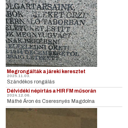
Megrongálták a járeki keresztet
2025.11.03.
Szándékos rongálás
Délvidéki népirtás a HIR FM műsorán
2024.12.06.
Máthé Áron és Cseresnyés Magdolna