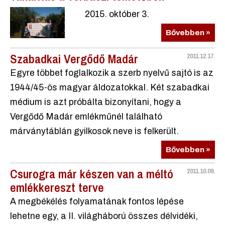
2015. október 3.
Bővebben »
Szabadkai Vergődő Madár
2011.12.17.
Egyre többet foglalkozik a szerb nyelvű sajtó is az
1944/45-ös magyar áldozatokkal. Két szabadkai
médium is azt próbálta bizonyítani, hogy a
Vergődő Madár emlékműnél található
márványtáblán gyilkosok neve is felkerült.
Bővebben »
Csurogra már készen van a méltó
2011.10.09.
emlékkereszt terve
A megbékélés folyamatának fontos lépése
lehetne egy, a II. világháború összes délvidéki,