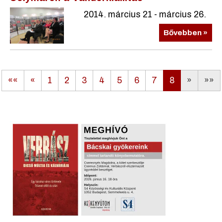
2014. március 21 - március 26.
Bővebben »
««
«
1
2
3
4
5
6
7
8
»
»»