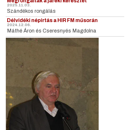
Megrongálták a járeki keresztet
2025.11.03.
Szándékos rongálás
Délvidéki népirtás a HIR FM műsorán
2024.12.06.
Máthé Áron és Cseresnyés Magdolna