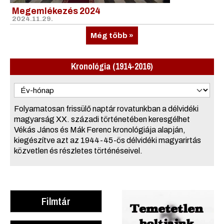
Megemlékezés 2024
2024.11.29.
Még több »
Kronológia (1914-2016)
Folyamatosan frissülő naptár rovatunkban a délvidéki
magyarság XX. századi történetében keresgélhet
Vékás János és Mák Ferenc kronológiája alapján,
kiegészítve azt az 1944-45-ös délvidéki magyarirtás
közvetlen és részletes történéseivel.
Filmtár